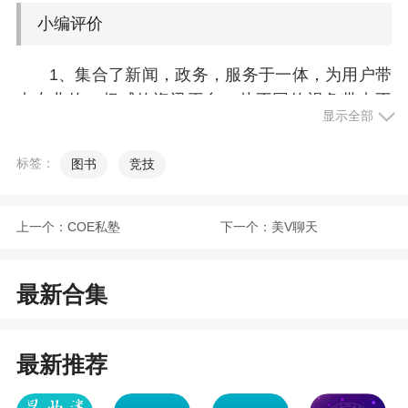
小编评价
1、集合了新闻，政务，服务于一体，为用户带
来专业的，权威的资讯平台，从不同的视角带来不
显示全部
一样的感悟，涵盖了财经，时事，房产，娱乐，美
食等各个方面，将喜欢的内容可以直接收藏，自由
标签：
图书
竞技
发表评论，与网友互动。每天实时更新，第一时间
获取最新的资讯
上一个：
COE私塾
下一个：
美V聊天
2、用户下载app就可以知道身边的事，软件上
还能听新闻，听广播，每时每刻都会跟新新闻
最新合集
更新日志
最新推荐
修复线上若干bug