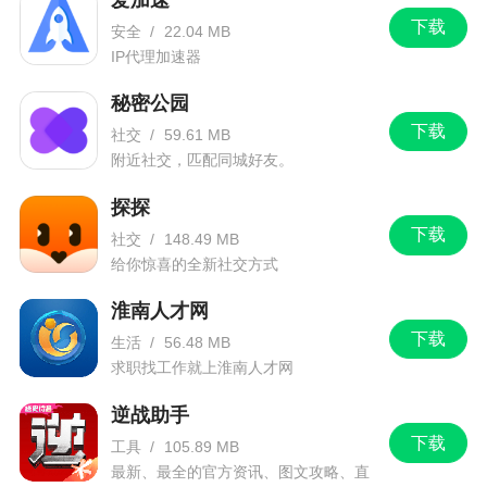
下载
安全
/
22.04 MB
IP代理加速器
秘密公园
下载
社交
/
59.61 MB
附近社交，匹配同城好友。
探探
下载
社交
/
148.49 MB
给你惊喜的全新社交方式
淮南人才网
下载
生活
/
56.48 MB
求职找工作就上淮南人才网
逆战助手
下载
工具
/
105.89 MB
最新、最全的官方资讯、图文攻略、直