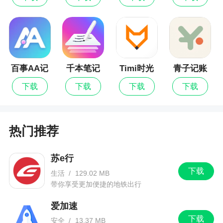
版
百事AA记
千本笔记
Timi时光
青子记账
账
记账
下载
下载
下载
下载
热门推荐
苏e行
下载
生活
/
129.02 MB
带你享受更加便捷的地铁出行
爱加速
下载
安全
/
13.37 MB