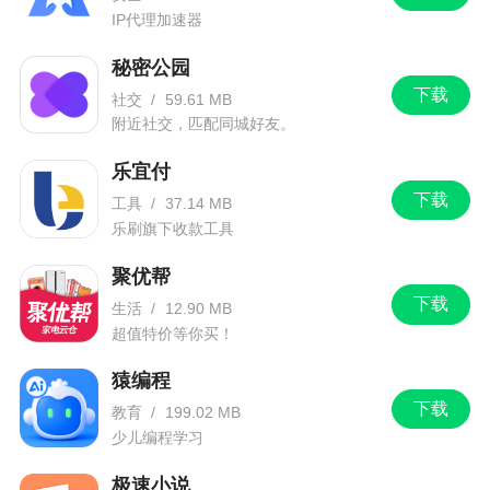
IP代理加速器
秘密公园
下载
社交
/
59.61 MB
附近社交，匹配同城好友。
乐宜付
下载
工具
/
37.14 MB
乐刷旗下收款工具
聚优帮
下载
生活
/
12.90 MB
超值特价等你买！
猿编程
下载
教育
/
199.02 MB
少儿编程学习
极速小说