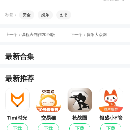
到，用户也可以在这款app接单，安全稳定，明码标
价！
标签：
安全
娱乐
图书
2、接单、找人陪，汇聚各种游戏大神，在线管
理自己的角色，轻松开启代练服务
上一个：
课程表制作2024版
下一个：
资阳大众网
更新日志
最新合集
千万用户选择的游戏代练代打平台
最新推荐
Timi时光
交易猫
枪战圈
银盛小Y管
记账最新
家
下载
下载
下载
下载