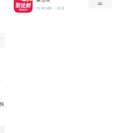
12.90 MB
生活
心
办
快