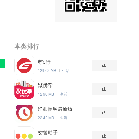
本类排行
苏e行
129.02 MB
生活
聚优帮
12.90 MB
生活
睁眼闹钟最新版
22.42 MB
生活
交警助手