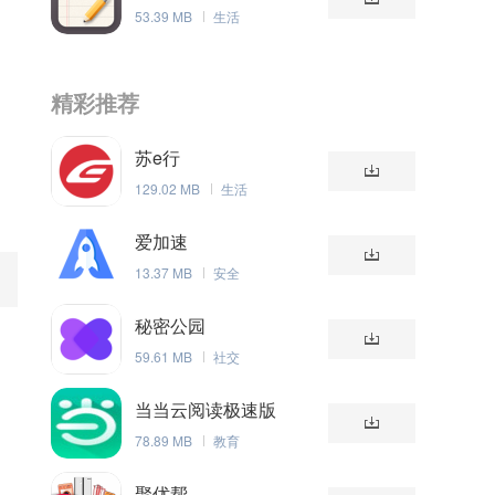
53.39 MB
生活
精彩推荐
苏e行
129.02 MB
生活
爱加速
13.37 MB
安全
秘密公园
59.61 MB
社交
当当云阅读极速版
78.89 MB
教育
聚优帮