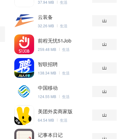
37.94 MB
生活
云装备
32.26 MB
生活
前程无忧51Job
259.48 MB
生活
智联招聘
138.34 MB
生活
中国移动
124.55 MB
生活
美团外卖商家版
64.54 MB
生活
记事本日记