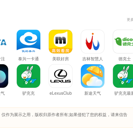
更
专注
泰兴一卡通
美联好房
吉林智慧人
德克士
社
天气
驴充充
eLexusClub
新途天气
驴充充最
版
，仅作为展示之用，版权归原作者所有;如果侵犯了您的权益，请来信告