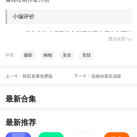
小编评价
1、操作方法也很简单全能证件照大师软件可以
显示全部
免费制作照片，多种尺寸
2、在全能证件照大师里能够很好的拍出高颜值
标签：
摄影
购物
安全
竞技
的证件照，避免了以前证件照的呆板，也避免了给
别人看证件时候的尴尬
上一个：
秋田直播免费版
下一个：
迅猫动漫高清版
3、多种背景色任意挑选，全能证件照大师为用
户轻松拍出证件照
最新合集
更新日志
最新推荐
1：优化抠图，优化相机