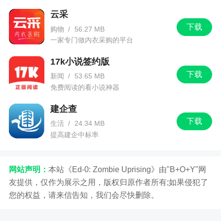
云采
下载
购物
/
56.27 MB
一家专门做内衣采购的平台
17k小说签约版
下载
新闻
/
53.65 MB
免费阅读的看小说神器
建企查
下载
生活
/
24.34 MB
提高建企中标率
网站声明：
本站《Ed-0: Zombie Uprising》由"B+O+Y"网
友提供，仅作为展示之用，版权归原作者所有;如果侵犯了
您的权益，请来信告知，我们会尽快删除。