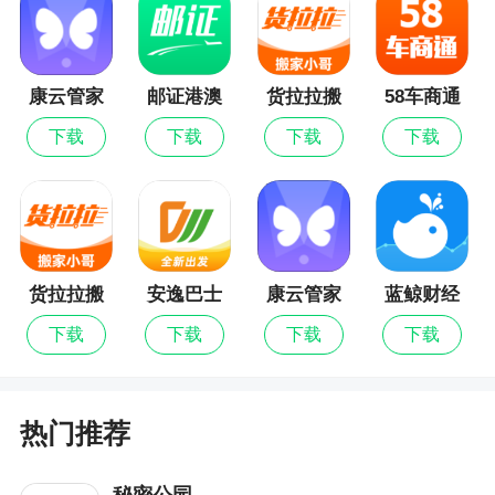
2：优化各种小工具的使用体验
3：修复bug，提升用户体检
康云管家
邮证港澳
货拉拉搬
58车商通
最新版
续签
家小哥
下载
下载
下载
下载
货拉拉搬
安逸巴士
康云管家
蓝鲸财经
家小哥最
下载
下载
下载
下载
新版
热门推荐
秘密公园