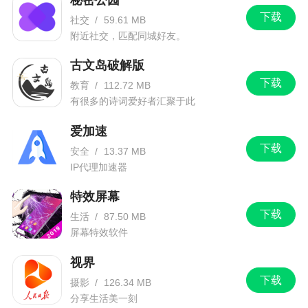
下载
社交
/
59.61 MB
附近社交，匹配同城好友。
古文岛破解版
下载
教育
/
112.72 MB
有很多的诗词爱好者汇聚于此
爱加速
下载
安全
/
13.37 MB
IP代理加速器
特效屏幕
下载
生活
/
87.50 MB
屏幕特效软件
视界
下载
摄影
/
126.34 MB
分享生活美一刻