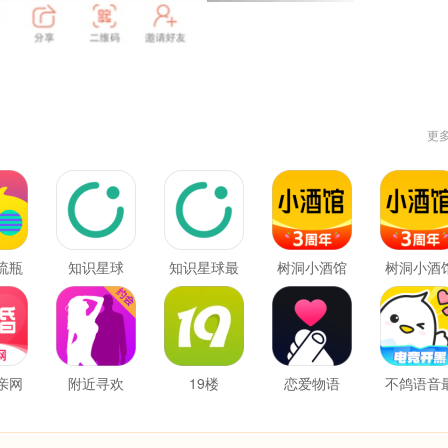
更
流瓶
知识星球
知识星球最
树洞小酒馆
树洞小酒
新版
最新版
亲网
附近寻欢
19楼
恋爱物语
不鸽语音
新版