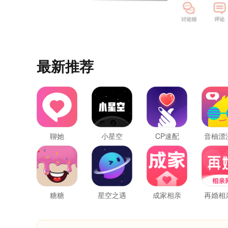
最新推荐
聊她
小星空
CP速配
音柚漂
糖糖
星空之遇
成家相亲
再婚相