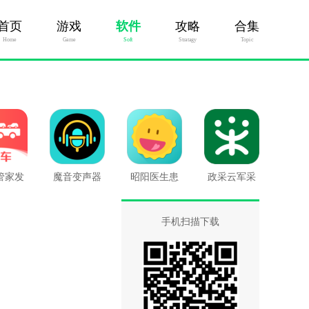
首页
游戏
软件
攻略
合集
Home
Game
Soft
Stratagy
Topic
管家发
魔音变声器
昭阳医生患
政采云军采
版
青春版
者版
版
手机扫描下载