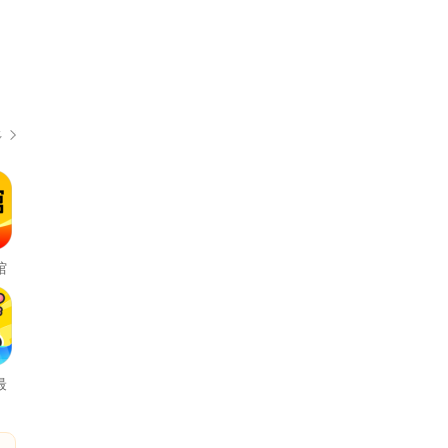
多
馆
最