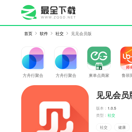
首页
软件
社交
见见会员版
方舟行聚合
方舟行聚合
柬单点商家
鲁班
版
版最新版
版
傅
见见会员
版本：
1.0.5
类型：
社交
社交
健康