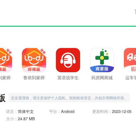
到家师
鲁班到家师
英语说学生
药房网商城
运车
版
傅版最新版
版
商家版
车
版
交友需谨慎，请注意保护个人隐私。抵制粗俗语言，共创文明网络环境。
语言：
简体中文
平台：
Android
更新时间：
2023-12-05
大小：
24.87 MB