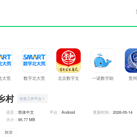
北大荒
数字北大荒
北京数字文
一诺数字助
贵州
新版
化馆
理
乡村
扶贫工作平台！
语言：
简体中文
平台：
Android
更新时间：
2026-05-14
大小：
95.77 MB
旅游