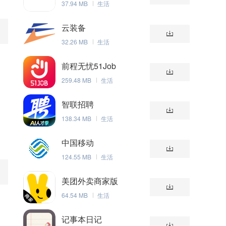
37.94 MB
生活
云装备
32.26 MB
生活
前程无忧51Job
259.48 MB
生活
智联招聘
138.34 MB
生活
中国移动
124.55 MB
生活
美团外卖商家版
64.54 MB
生活
记事本日记