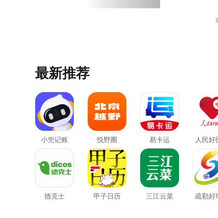
最新推荐
小兜记账
悦野圈
易卡运
人民好
德克士
甲子日历
三江云菜
疏勒好