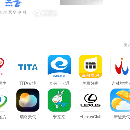
更
医生
TITA专注
泰兴一卡通
美联好房
吉林智慧
社
地方
瑞奇天气
驴充充
eLexusClub
新途天气