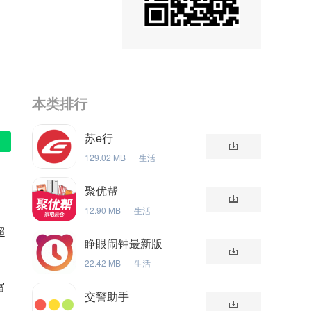
本类排行
苏e行
129.02 MB
生活
聚优帮
12.90 MB
生活
超
睁眼闹钟最新版
22.42 MB
生活
富
交警助手