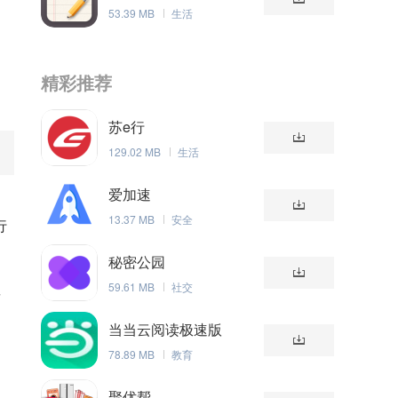
53.39 MB
生活
精彩推荐
苏e行
129.02 MB
生活
爱加速
的
13.37 MB
安全
行
秘密公园
59.61 MB
社交
发
当当云阅读极速版
78.89 MB
教育
聚优帮