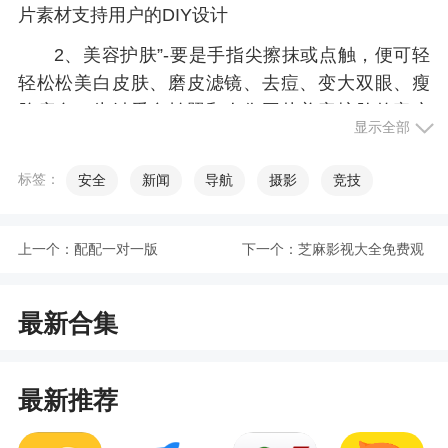
片素材支持用户的DIY设计
2、美容护肤”-要是手指尖擦抹或点触，便可轻
轻松松美白皮肤、磨皮滤镜、去痘、变大双眼、瘦
脸瘦身，为钟爱自拍照和人像图片美容护肤的客户
显示全部
量身订做
3、具有爱爱图像高清放大功能，操作方法简
标签：
安全
新闻
导航
摄影
竞技
单，支持离线放大和批量高清放大
4、特效相机：实时特效相机，随时拍出艺术范
上一个：
配配一对一版
下一个：
芝麻影视大全免费观
儿
看版
最新合集
小编评价
1、里面的功能十分的强大又全面，用户可以轻
最新推荐
松来打造出完美影像。并且这里的图片编辑操作也
是很简单的，保证每一位用户都可以轻松进行上