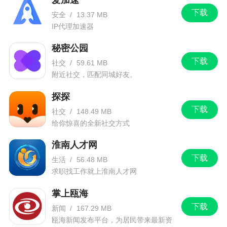
下载
安全
/
13.37 MB
IP代理加速器
秘密公园
下载
社交
/
59.61 MB
附近社交，匹配同城好友。
探探
下载
社交
/
148.49 MB
给你惊喜的全新社交方式
淮南人才网
下载
生活
/
56.48 MB
求职找工作就上淮南人才网
掌上瓯海
下载
新闻
/
167.29 MB
瓯海新闻发布平台，为居民带来最新资