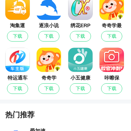
手，制作完成后用户可以一键保存下来也可以一键
轻松分享给好友，赶快体验吧
淘集運
逐浪小说
绣花ERP
奇奇学最
2、软件内拥有很多强大的照片美化功能，用户
新版
可以通过本软件美化自己想要的照片，让用户的手
下载
下载
下载
下载
机相册添加许多精美照片
3、魔图是款拍照功能非常强大的图片处理相机
软件，可以将您的照片进行精致的修饰变得更加好
看，腿更长！更瘦！更美丽！不仅如此，还有许多
特运通车
奇奇学
小五健康
咔嚓保
搞怪幽默的特效。可以与朋友一起玩耍，还可以剪
主版
最新版
切，合成哦！将自己与爱豆剪在一起吧！欢迎来魔
下载
下载
下载
下载
图体验
更新日志
热门推荐
新应用首发
爱加速