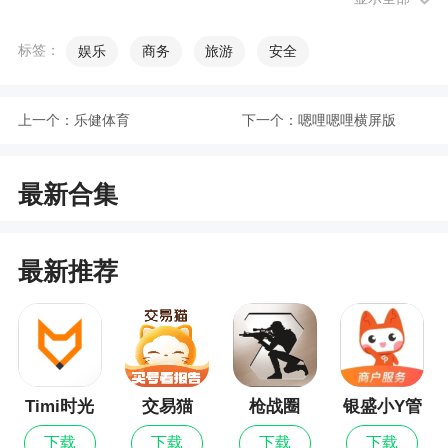
2、软件内有着各种音效，数十种智能语音合成
的声音，男声、女声、萝莉音等声音可以做到自由
标签：
娱乐
商务
旅游
安全
的进行切换，自由的组合合成。并且还有大量的语
音模板可以选择使用，软件操作超级简单，而且也
上一个：
乐健体育
下一个：
嗯哩嗯哩横屏版
是十分的有趣哦
3、一年前我们开通是¥98的会员，现在搞个超
最新合集
级会员要两百多，真的是太抠门了，之前开通了会
员真是白开通了，还永久性，超级会员还不能用，
抠门的要死，差评
最新推荐
更新日志
优化并修复了一些已知问题
Timi时光
交易猫
枪战圈
银盛小Y管
记账最新
家
下载
下载
下载
下载