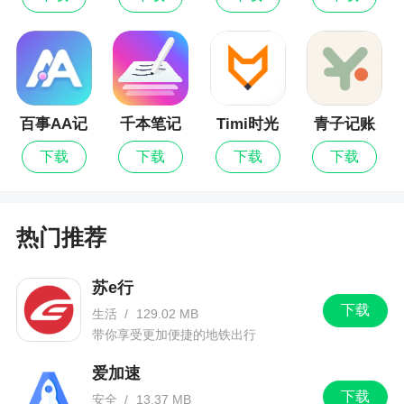
版
百事AA记
千本笔记
Timi时光
青子记账
账
记账
下载
下载
下载
下载
热门推荐
苏e行
下载
生活
/
129.02 MB
带你享受更加便捷的地铁出行
爱加速
下载
安全
/
13.37 MB