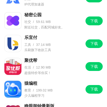
IP代理加速器
秘密公园
下载
社交
/
59.61 MB
附近社交，匹配同城好友。
乐宜付
下载
工具
/
37.14 MB
乐刷旗下收款工具
聚优帮
下载
生活
/
12.90 MB
超值特价等你买！
猿编程
下载
教育
/
199.02 MB
少儿编程学习
睁眼闹钟最新版