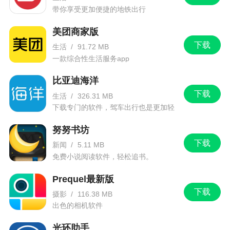
带你享受更加便捷的地铁出行
美团商家版
下载
生活
/
91.72 MB
一款综合性生活服务app
比亚迪海洋
下载
生活
/
326.31 MB
下载专门的软件，驾车出行也是更加轻
松。
努努书坊
下载
新闻
/
5.11 MB
免费小说阅读软件，轻松追书。
Prequel最新版
下载
摄影
/
116.38 MB
出色的相机软件
光环助手