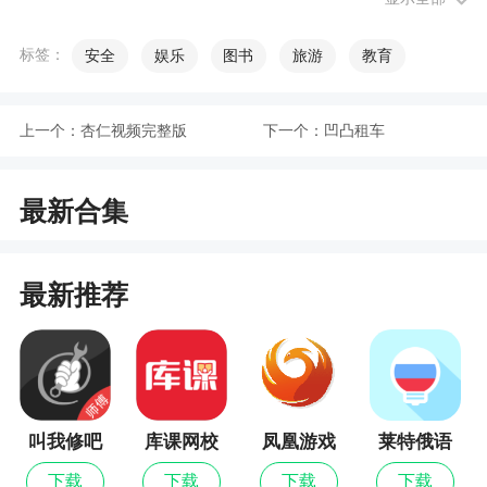
缩文件哦，包括常见的压缩格式都是支持的哦
2、支持从外部导入文件，文档，音频，视频
标签：
安全
娱乐
图书
旅游
教育
等，进行压缩并将它们共享给其他设备
3、支持创建文件夹文件压缩，每个文件夹都可
上一个：
杏仁视频完整版
下一个：
凹凸租车
以设置访问密码
最新合集
更新日志
优化用户体验
最新推荐
叫我修吧
库课网校
凤凰游戏
莱特俄语
技术端
商城
学习背单
下载
下载
下载
下载