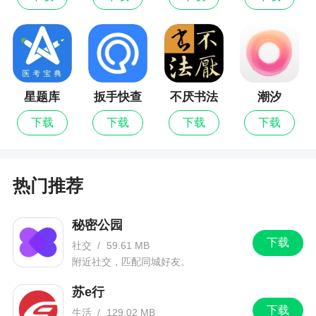
词
星题库
扳手快查
不厌书法
潮汐
下载
下载
下载
下载
热门推荐
秘密公园
下载
社交
/
59.61 MB
附近社交，匹配同城好友。
苏e行
下载
生活
/
129.02 MB