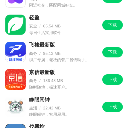
附近社交，匹配同城好友。
轻盈
下载
安全
/
65.54 MB
每日生活实用软件
飞梭最新版
下载
商务
/
95.13 MB
织厂专属，老板的管厂省钱助手。
京信最新版
下载
商务
/
136.43 MB
随时随地，极速开户。
睁眼闹钟
下载
生活
/
22.42 MB
睁眼闹钟，实用易用。
仪器控