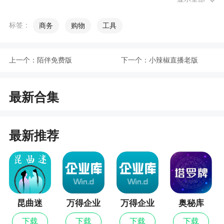
涵盖了今日里程、位置上报、今日巡店以及客户拜
访的数量
标签：
商务
购物
工具
2、他的消息通知功能能够让用户及时去进行消
息的回复，使自己可以有更棒的服务
上一个：
陌伴免费版
下一个：
小辣椒直播老版
3、利用软件用户可以去进行线上预约，使自己
可以买到更棒的产品
最新合集
4、线上沟通的功能非常强大，让自己可以更好
的与客户合作，减少摩擦
最新推荐
小编评价
1、专门为掌上4s的员工所打造的，所以说他的
功能非常的专业，能够让用户感受到工作上的便利
昆曲迷
万得企业
万得企业
奥秘库
2、帮助企业解决外请管理的难题，通过信息化
库最新版
库
下载
下载
下载
下载
的处理，随时为你完成各种对接业务.专业高效的管