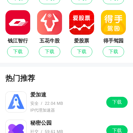
理团队为你服务
3、软件里有进销存，oa办公服务，库存查看等
等功能，十分方便，用户可以随时随的管理，十分
的方便
钱江智行
五花牛股
爱股票
得手驾园
票最新版
下载
下载
下载
下载
更新日志
管家婆掌上通V7.9.1：增加新客雷达功能
热门推荐
爱加速
下载
安全
/
22.04 MB
IP代理加速器
秘密公园
下载
社交
/
59.61 MB