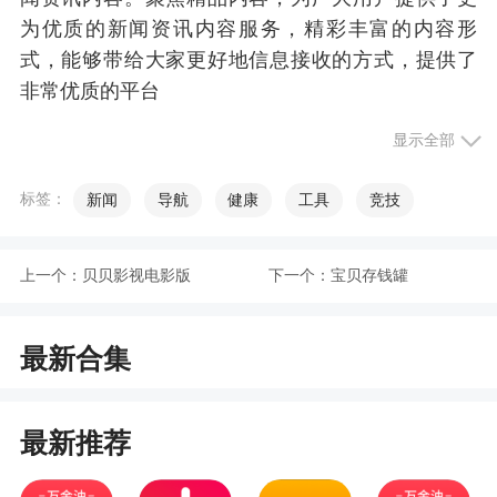
为优质的新闻资讯内容服务，精彩丰富的内容形
式，能够带给大家更好地信息接收的方式，提供了
非常优质的平台
2、新江苏是江苏本地的资讯资讯类型的软件，
显示全部
有本地的报业集团所进行打造，更加关注本地的一
些新闻资讯上面的内容，用更为全面的视野来为你
标签：
新闻
导航
健康
工具
竞技
解读现在经济上面的发展，并且用最为新颖的方式
来为你进行展示新闻资讯，感兴趣话就快来下载这
上一个：
贝贝影视电影版
下一个：
宝贝存钱罐
款新江苏
更新日志
最新合集
1）提升用户体验
最新推荐
2）修复已知bug