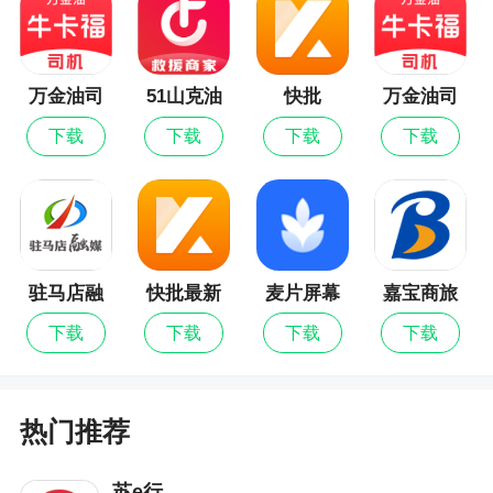
万金油司
51山克油
快批
万金油司
机端最新
商家端
机端
下载
下载
下载
下载
版
驻马店融
快批最新
麦片屏幕
嘉宝商旅
媒
版
翻译最新
下载
下载
下载
下载
版
热门推荐
苏e行