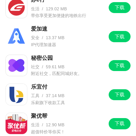
下载
生活
/
129.02 MB
带你享受更加便捷的地铁出行
爱加速
下载
安全
/
13.37 MB
IP代理加速器
秘密公园
下载
社交
/
59.61 MB
附近社交，匹配同城好友。
乐宜付
下载
工具
/
37.14 MB
乐刷旗下收款工具
聚优帮
下载
生活
/
12.90 MB
超值特价等你买！