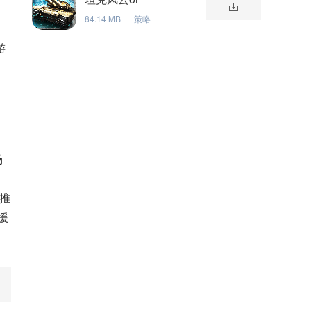
84.14 MB
策略
游
场
加
的推
援