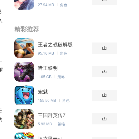
止（附礼包码）
27.94 MB
角色
戏
入
精彩推荐
王者之战破解版
95.16 MB
角色
一
诸王黎明
重
1.65 GB
策略
宠魅
155.50 MB
角色
天
三国群英传7
的
5.93 MB
策略
坦克风云ol