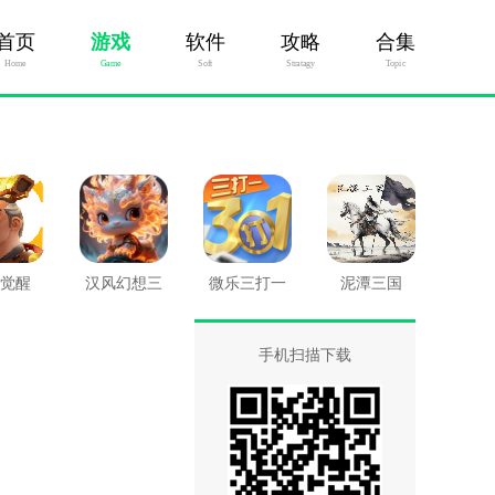
首页
游戏
软件
攻略
合集
Home
Game
Soft
Stratagy
Topic
觉醒
汉风幻想三
微乐三打一
泥潭三国
国OL
手机扫描下载