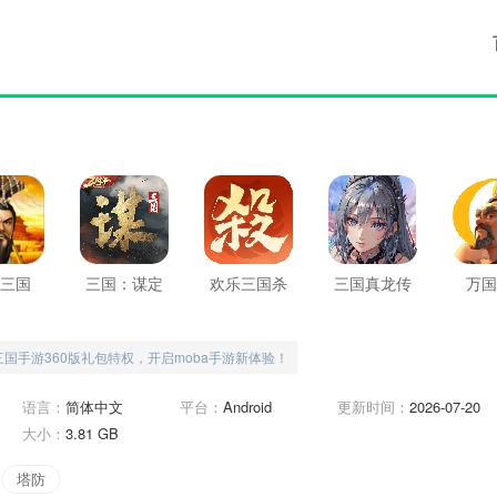
三国
三国：谋定
欢乐三国杀
三国真龙传
万国
天下
三国手游360版礼包特权，开启moba手游新体验！
语言：
简体中文
平台：
Android
更新时间：
2026-07-20
大小：
3.81 GB
塔防