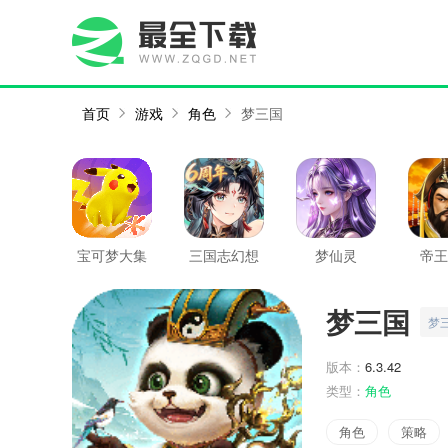
首页
游戏
角色
梦三国
宝可梦大集
三国志幻想
梦仙灵
帝王
结
大陆
梦三国
梦
版本：
6.3.42
类型：
角色
角色
策略