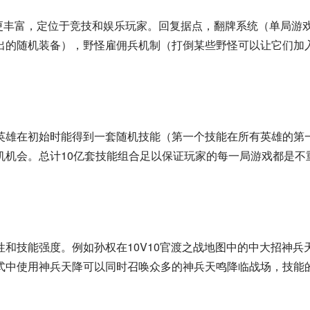
更丰富，定位于竞技和娱乐玩家。回复据点，翻牌系统（单局游
出的随机装备），野怪雇佣兵机制（打倒某些野怪可以让它们加
英雄在初始时能得到一套随机技能（第一个技能在所有英雄的第
机机会。总计10亿套技能组合足以保证玩家的每一局游戏都是不
和技能强度。例如孙权在10V10官渡之战地图中的中大招神兵
模式中使用神兵天降可以同时召唤众多的神兵天鸣降临战场，技能