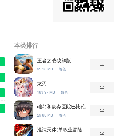
本类排行
王者之战破解版
95.16 MB
角色
龙刃
183.97 MB
角色
雌岛和废弃医院巴比伦
汉化版
29.88 MB
角色
混沌天体(单职业冒险)