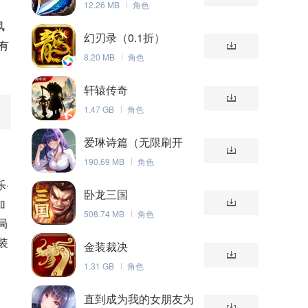
12.26 MB
角色
风
幻刃录（0.1折）
有
8.20 MB
角色
轩辕传奇
1.47 GB
角色
爱琳诗篇（无限刷开
局）
190.69 MB
角色
·
卧龙三国
加
508.74 MB
角色
局
装
金装裁决
1.31 GB
角色
直到成为我的女朋友为