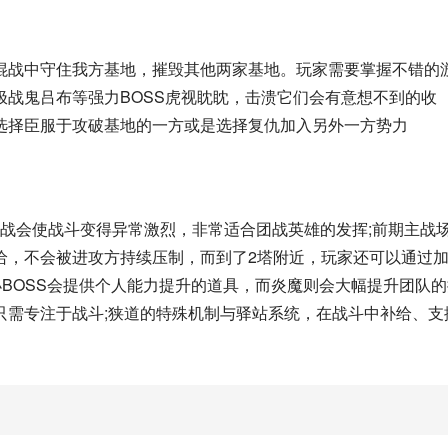
混战中守住我方基地，摧毁其他两家基地。玩家需要掌握不错的
战鬼吕布等强力BOSS虎视眈眈，击溃它们会有意想不到的收
选择臣服于攻破基地的一方或是选择复仇加入另外一方势力
的对战会使战斗变得异常激烈，非常适合团战英雄的发挥;前期主战
给，不会被进攻方持续压制，而到了2塔附近，玩家还可以通过
小BOSS会提供个人能力提升的道具，而炎魔则会大幅提升团队
只需专注于战斗;狭道的特殊机制与驿站系统，在战斗中补给、支