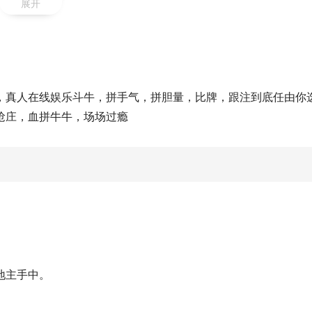
展开
，真人在线娱乐斗牛，拼手气，拼胆量，比牌，跟注到底任由你
抢庄，血拼牛牛，场场过瘾
地主手中。