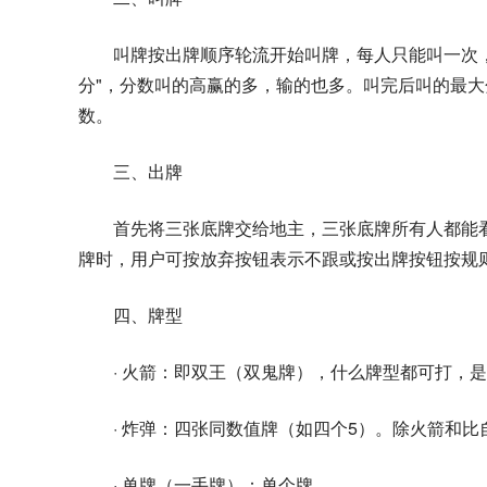
叫牌按出牌顺序轮流开始叫牌，每人只能叫一次，叫
分"，分数叫的高赢的多，输的也多。叫完后叫的最
数。
三、出牌
首先将三张底牌交给地主，三张底牌所有人都能
牌时，用户可按放弃按钮表示不跟或按出牌按钮按规
四、牌型
· 火箭：即双王（双鬼牌），什么牌型都可打，
· 炸弹：四张同数值牌（如四个5）。除火箭和
· 单牌（一手牌）：单个牌。