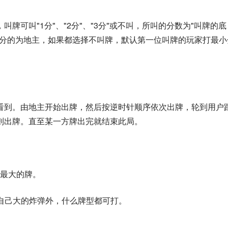
牌可叫"1分"、"2分"、"3分"或不叫，所叫的分数为"叫牌的底
大分的为地主，如果都选择不叫牌，默认第一位叫牌的玩家打最小
看到。由地主开始出牌，然后按逆时针顺序依次出牌，轮到用户
则出牌。直至某一方牌出完就结束此局。
是最大的牌。
比自己大的炸弹外，什么牌型都可打。