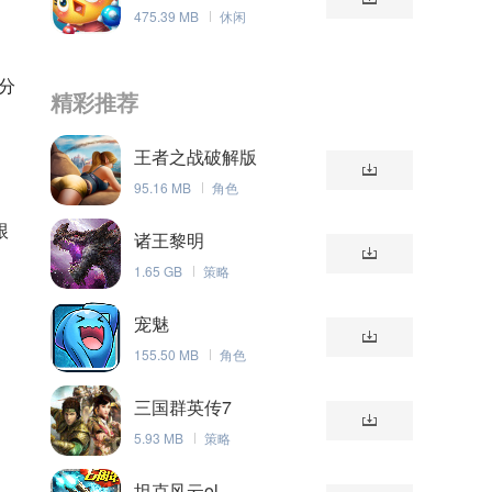
475.39 MB
休闲
分
精彩推荐
王者之战破解版
95.16 MB
角色
跟
诸王黎明
1.65 GB
策略
宠魅
155.50 MB
角色
三国群英传7
5.93 MB
策略
坦克风云ol