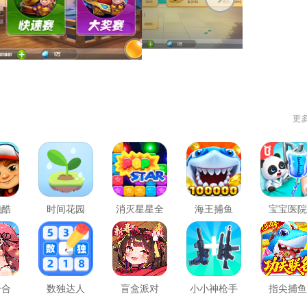
更
跑酷
时间花园
消灭星星全
海王捕鱼
宝宝医院
新版
合合
数独达人
盲盒派对
小小神枪手
指尖捕鱼