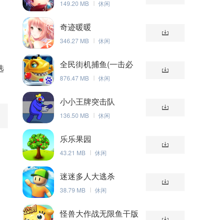
149.20 MB
休闲
奇迹暖暖
346.27 MB
休闲
全民街机捕鱼(一击必
选
杀)
876.47 MB
休闲
小小王牌突击队
136.50 MB
休闲
乐乐果园
43.21 MB
休闲
迷迷多人大逃杀
38.79 MB
休闲
怪兽大作战无限鱼干版