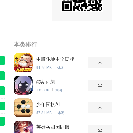
本类排行
中顺斗地主全民版
94.75 MB
休闲
缪斯计划
1.05 GB
休闲
少年围棋AI
57.24 MB
休闲
英雄兵团国际服