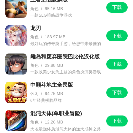
下载
角色
/
95.16 MB
14.优化生物基因与天赋，契合亲密度相关内容
一款SLG策略战争游戏
二、功能优化
龙刃
1.冒险者行动黑骑佣兵天赋增强
下载
角色
/
183.97 MB
最好玩的传奇类手游，给您带来最佳的
2.优化了上传存档的弹出提示
游戏体验！
雌岛和废弃医院巴比伦汉化版
3.每日签到、官方福利、购卡福利增加NEW提
下载
示，设置可开关
角色
/
29.88 MB
一款以美少女为主题的角色扮演类游戏
4.炼狱拷贝EA存档流程优化
中顺斗地主全民版
5.黑券商城筛选新增已售罄、未解锁
下载
休闲
/
94.75 MB
6.设置新增
6年经典棋牌品牌
-当装备的武器耐久为0后，退出自动战斗
混沌天体(单职业冒险)
下载
角色
/
12.26 MB
-战斗结束后自动退出战斗
天地最强体质混沌天体的逆天成神之路