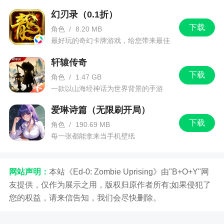
-拾取掉落物后自动关闭拾取界面
幻刃录（0.1折）
7.探索点移动修改
下载
角色
/
8.20 MB
最好玩的奇幻卡牌游戏，给您带来最佳
三、修复了之前版本诸多bug
的游戏体验！
轩辕传奇
四、双倍充值在2026年7月31日0点重置
下载
角色
/
1.47 GB
一款以山海经神话为世界背景的手游
爱琳诗篇（无限刷开局）
下载
角色
/
190.69 MB
每一张都能拿来当手机壁纸
网站声明：
本站《Ed-0: Zombie Uprising》由"B+O+Y"网
友提供，仅作为展示之用，版权归原作者所有;如果侵犯了
您的权益，请来信告知，我们会尽快删除。