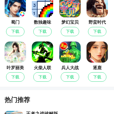
5.宠物对食物的吸收由宠物的基因天赋决定
6.新增宠物贫血buff
蜀门
数独趣味
梦幻宝贝
野蛮时代
闯关
7.窝棚未解锁的情况下，抓捕野兽回到安全屋会
下载
下载
下载
下载
触发霍弗上门的事件，对话后给予解锁窝棚配方的
道具
8.移除原霍弗上门的事件
9.战棋和战棋EA窝棚等级上限提升至2级，宿舍
叶罗丽美
火柴人联
兵人大战
逐鹿
上限开放至15个
颜公主
盟3
下载
下载
下载
下载
10.新增窝棚装修风格的功能和幸福度buff
11.优化窝棚家具的制作和维修配方
热门推荐
12.战旗模式宠物视野更新
13.新增野兽驼鹿
王者之战破解版