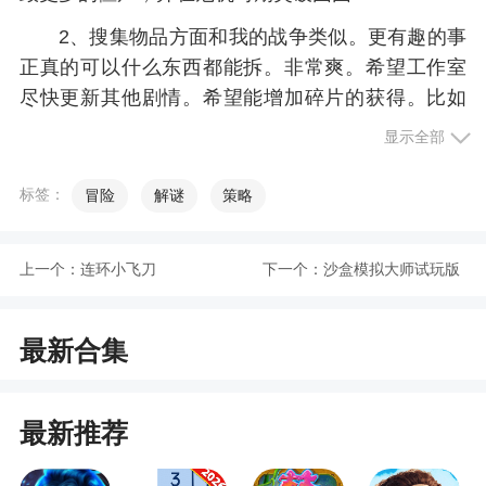
2、搜集物品方面和我的战争类似。更有趣的事
正真的可以什么东西都能拆。非常爽。希望工作室
尽快更新其他剧情。希望能增加碎片的获得。比如
每次过完剧情或者评分达到一定分数后能获得碎
显示全部
片。不然太难刷天赋了。玩了10几天一个天赋都收
集不齐。心累。希望改进
标签：
冒险
解谜
策略
更新日志
上一个：
连环小飞刀
下一个：
沙盒模拟大师试玩版
一、战棋模式宠物相关
最新合集
1.开放野兽抓捕玩法
2.开放野兽驯服功能
最新推荐
3.宿舍家具装修玩法与宠物幸福度关联
4.宠物亲密度与宠物派遣、指令等功能关联