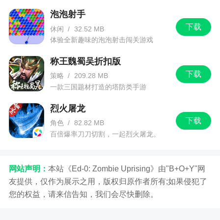
泡泡射手
下载
休闲
/
32.52 MB
体验全新趣味的泡泡射击闯关游戏
称王魏蜀吴折扣版
下载
策略
/
209.28 MB
一款三国题材打造的塔防类手游
烈火屠龙
下载
角色
/
82.82 MB
百倍爆率刀刀切割，一起烈火屠龙。
网站声明：
本站《Ed-0: Zombie Uprising》由"B+O+Y"网
友提供，仅作为展示之用，版权归原作者所有;如果侵犯了
您的权益，请来信告知，我们会尽快删除。