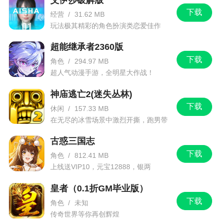
下载
经营
/
31.62 MB
玩法极其精彩的角色扮演类恋爱佳作
超能继承者2360版
下载
角色
/
294.97 MB
超人气动漫手游，全明星大作战！
神庙逃亡2(迷失丛林)
下载
休闲
/
157.33 MB
在无尽的冰雪场景中激烈开撕，跑男带
你进入竞速逃亡旅程
古惑三国志
下载
角色
/
812.41 MB
上线送VIP10，元宝12888，银两
1288888
皇者（0.1折GM毕业版）
下载
角色
/
未知
传奇世界等你再创辉煌