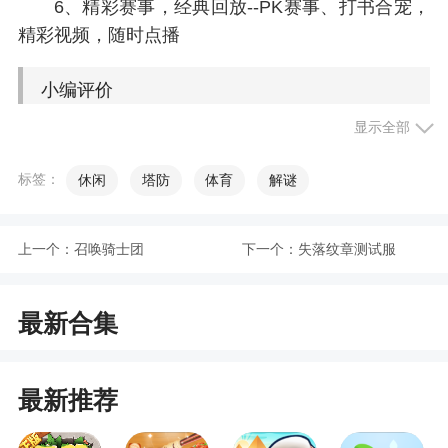
6、精彩赛事，经典回放--PK赛事、打书合宠，
精彩视频，随时点播
小编评价
显示全部
1、苹果端啥都行就是不能移动游戏，太难过了
标签：
休闲
塔防
体育
解谜
2、就手机上玩一直给我弹在别处登要重新登录
点充值钻石要输入密码验证码验证弄完充了钻石还
说在别处登录钻石也没给我我真的无语了什么玩意
上一个：
召唤骑士团
下一个：
失落纹章测试服
远方传来风笛
3、更新后抽奖都不行充值也不行 抽一次退出软
最新合集
件后再登录就不行了 又要卸载重下才能正常使用一
次 传说中的次抛
最新推荐
更新日志