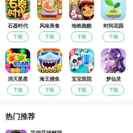
优化了若干小问题，使用起来更流畅了哦~
石器时代
风味美食
地铁跑酷
时间花园
觉醒
街
下载
下载
下载
下载
消灭星星
海王捕鱼
宝宝医院
梦仙灵
全新版
下载
下载
下载
下载
热门推荐
艾伊莎破解版