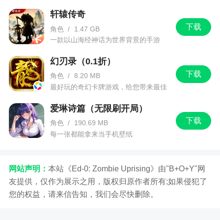
3.修复程序已知BUG
轩辕传奇
下载
角色
/
1.47 GB
一款以山海经神话为世界背景的手游
幻刃录（0.1折）
下载
角色
/
8.20 MB
最好玩的奇幻卡牌游戏，给您带来最佳
的游戏体验！
爱琳诗篇（无限刷开局）
下载
角色
/
190.69 MB
每一张都能拿来当手机壁纸
网站声明：
本站《Ed-0: Zombie Uprising》由"B+O+Y"网
友提供，仅作为展示之用，版权归原作者所有;如果侵犯了
您的权益，请来信告知，我们会尽快删除。