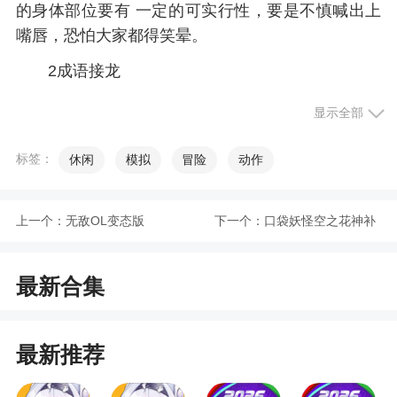
的身体部位要有 一定的可实行性，要是不慎喊出上
嘴唇，恐怕大家都得笑晕。
2成语接龙
这个游戏的名字只是用来迷惑大家，而并不是
显示全部
真的要接龙。选出几位年轻人上台，让大家先在纸
上写出5个成语，因为游戏题目叫成语接龙，所以大
标签：
休闲
模拟
冒险
动作
家会考虑的是成语如何接龙，最后一个字该容易还
是简单。等大家都写 好之后，让大家都把自己的成
上一个：
无敌OL变态版
下一个：
口袋妖怪空之花神补
语向台下观众读一遍。然后让每个人在5个成语前加
上“我初恋时、我结婚时、我洞房花烛夜时、我结婚
完版汉化版(金手指)
后、我的婚外恋”，这样连起 来就变成“我初恋时(第
最新合集
一个成语)、我结婚时(第二个成语)、我洞房花烛夜
时(第三个成语)、我结婚后(第四个成语)、我的婚外
最新推荐
恋(第五个成语)”。有时 效果会意想不到的搞笑。(有
一次那人写的是七上八下，还正好是第三个成语。)