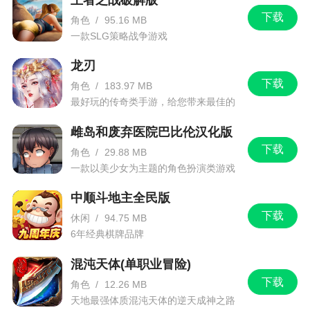
1、游戏中你可以学习到很多古代的成语，这时
下载
角色
/
95.16 MB
候如果你学习很厉害，那么就难不倒你，不过如果
一款SLG策略战争游戏
不会的话可以从游戏中学到很多成语
龙刃
2、成语，新一代装逼利器，在与人交谈的时候
下载
角色
/
183.97 MB
最好玩的传奇类手游，给您带来最佳的
突然引用一个成语，会显得自己的逼格特别的高，
游戏体验！
所以，你还在等什么，快来在趣味中学习成语吧。
雌岛和废弃医院巴比伦汉化版
成语接龙是一款非常好玩的休闲益智类游戏，游戏
下载
角色
/
29.88 MB
以猜成语 为主要玩，画面清新简约，各种各样的谜
一款以美少女为主题的角色扮演类游戏
题等你来体验，用一种全新的趣味方式来学成语
中顺斗地主全民版
下载
更新日志
休闲
/
94.75 MB
6年经典棋牌品牌
1.优化程序UI
混沌天体(单职业冒险)
下载
2.优化程序算法
角色
/
12.26 MB
天地最强体质混沌天体的逆天成神之路