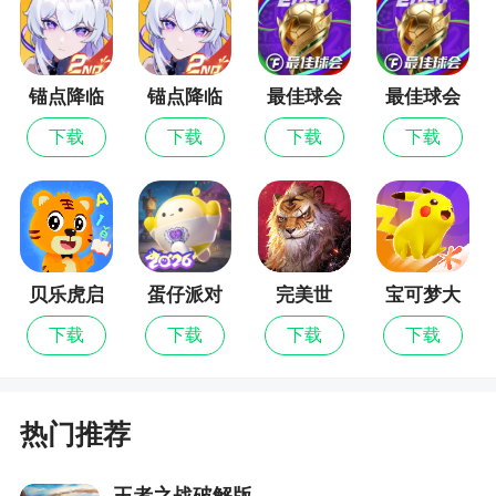
游戏特色
锚点降临
锚点降临
最佳球会
最佳球会
1、游戏的设计非常的具有教育意义，玩家在娱
九游版
最新版
乐同时还可以学习
下载
下载
下载
下载
2、速度奖励，考验你的思维敏捷和操作速度
3、难度升级的瞬间，你学会不少的东西，让我
们开心的进行玩耍了
4、关卡的精心设计是设计者对玩家的不断考
贝乐虎启
蛋仔派对
完美世
宝可梦大
蒙
界：诸神
集结
核，学以致用
下载
下载
下载
下载
之战
5、海量丰富的词语填空，用你的天资聪颖将词
语完整起来
热门推荐
小编评价
王者之战破解版