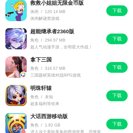
救救小姐姐无限金币版
义
下载
休闲
/
120.14 MB
2、丰富的英雄收集体验，全系列圣斗士等待你
休闲解谜类游戏
的召唤
超能继承者2360版
3、全系列角色由你招募 打造你的黄金阵容
下载
角色
/
294.97 MB
超人气动漫手游，全明星大作战！
4、选择属于您的崭新的对决过程，享受到历历
在目的激情战斗玩法，无比新颖
拿下三国
下载
5、难以预料的精彩剧情和活动已开启
角色
/
316.57 MB
三国题材英雄对战RPG游戏
6、小宇宙爆发系统：独有的小宇宙爆发系统，
明珠轩辕
经典的儿时回忆
下载
角色
/
未知
超多福利等你来
小编评价
大话西游移动版
1、圣斗士星矢是腾讯获取官方授权的正统圣斗
下载
角色
/
1.82 GB
士手游，游戏有着完美复刻动漫的特色，还有完整
进入这个美轮美奂的西游世界，尽情冒