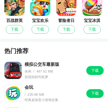
之前这里的升级速度比较慢，认为内部玩家只
能按照新手剧情做任务，了解一些玩法机制，熟悉
内容。
百战群英
宝宝欢乐
冒险者日
宝宝冰淇
以后可以自由活动后，需要慢慢尝试其他内
教室
记
淋工厂最
下载
下载
下载
下载
新版
容，比如加入公会，做日常任务，玩精英关卡。 这
是非常重要的。
注意加技能点的技能。 一定要根据自己的特点
热门推荐
选择添加什么技能，这样才能大大提升自己的实
力。
模拟公交车最新版
下载
也有消耗体力的不同情况。 比如精英级别，体
休闲
/
497.61 MB
实现你的司机梦
能消耗非常快。
会玩
游戏特色
下载
/
230.86 MB
经典桌游及小游戏合集
1、极致的卡牌策略，真人实时竞技释放决斗奥