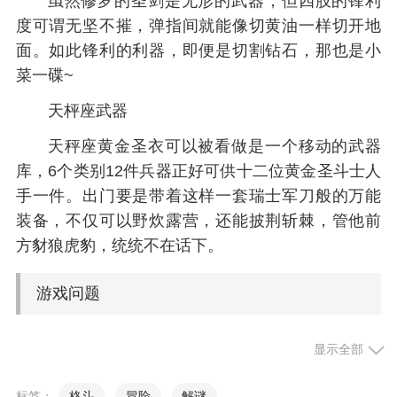
虽然修罗的圣剑是无形的武器，但四肢的锋利
度可谓无坚不摧，弹指间就能像切黄油一样切开地
面。如此锋利的利器，即便是切割钻石，那也是小
菜一碟~
天枰座武器
天秤座黄金圣衣可以被看做是一个移动的武器
库，6个类别12件兵器正好可供十二位黄金圣斗士人
手一件。出门要是带着这样一套瑞士军刀般的万能
装备，不仅可以野炊露营，还能披荆斩棘，管他前
方豺狼虎豹，统统不在话下。
游戏问题
圣斗士星矢如何更换自己的人物形象
显示全部
我们在小镇里总能看见别的玩家的形象，斗士
标签：
格斗
冒险
解谜