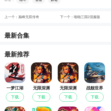
多种多样，充满个性的，而自己总是用的星矢的样
子，那么怎样才能更换自己的形象呢？
上一个：
巅峰无双传奇
下一个：
啪啪三国2混服版
在大厅选择长按当前人物形象（初始默认为星
矢），会出现一个进度条。
最新合集
待进度条读满后就会出现【替换队长】按钮。
此时点击【替换队长】就可以进行人物形象选
择，只需点击想要的形象即可。
最新推荐
只要你获得过这个斗士或者皮肤，你就可以使
用它得形象。
游戏攻略
一梦江湖
无限深渊
无限深渊
战舰世界
最新版
闪击战
玩家会在这里不断升级，但到了一定阶段是重
下载
下载
下载
下载
要的转型期，需要特别注意。