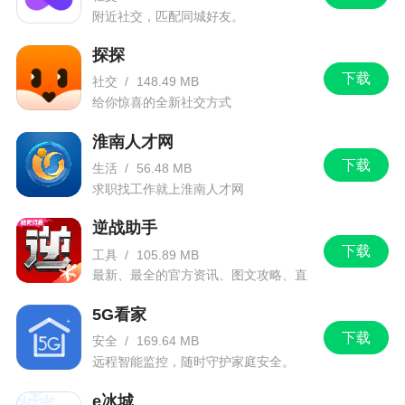
洗得太勤，我们只需要间隔一段时间给它洗一次就
附近社交，匹配同城好友。
好了。
探探
下载
社交
/
148.49 MB
软件特色
给你惊喜的全新社交方式
1、在15分钟后，所有聊天记录和联系人将被清
淮南人才网
除
下载
生活
/
56.48 MB
求职找工作就上淮南人才网
2、阅后即焚,全方位的保护你的隐私
逆战助手
3、每一个在生命里出现的人，都有原因，都有
下载
工具
/
105.89 MB
使命
最新、最全的官方资讯、图文攻略、直
播和赛事！
4、同城在线交友，一键快聊，陌友速配，拒绝
5G看家
尬聊和闲聊，根据您的爱好和需求陌友速配
下载
安全
/
169.64 MB
5、也许下一刻你就会消失，不必强求，缘分使
远程智能监控，随时守护家庭安全。
然
e冰城