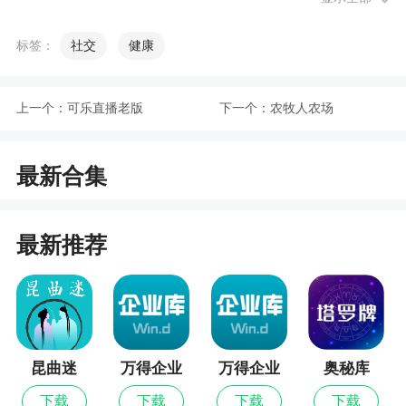
注意，养狗的人也一样要注意，不管是平时在家的
时候，还是出门很长时间的时候，都要给猫咪准备
标签：
社交
健康
好，足够的猫粮和水，这些都是非常注意的，而且
这是猫咪所需要的。
上一个：
可乐直播老版
下一个：
农牧人农场
第二点就是小心猫咪会咬人，猫咪是很喜欢咬
人的，这是不得不说的，他们在主人身边的时候，
有的时候会咬主人的手指头，还有时候抓着主人的
最新合集
胳膊去咬，其实猫咪咬人的话是可以改掉的，我们
只需要在猫小的时候给他训练就可以的，每当猫咪
最新推荐
在张嘴要咬我们的时候，我们不管它咬到还是没咬
到，是疼还是不疼，我们赶紧大喊疼，在这种情况
下，猫咪都会被吓住，然后他们心里会想，这么咬
人，主人是会很疼的，慢慢的让猫养成习惯，就这
样，慢慢的猫就不会咬人了。
昆曲迷
万得企业
万得企业
奥秘库
第三点就是小猫很难适应新的环境，他们就在
库最新版
库
下载
下载
下载
下载