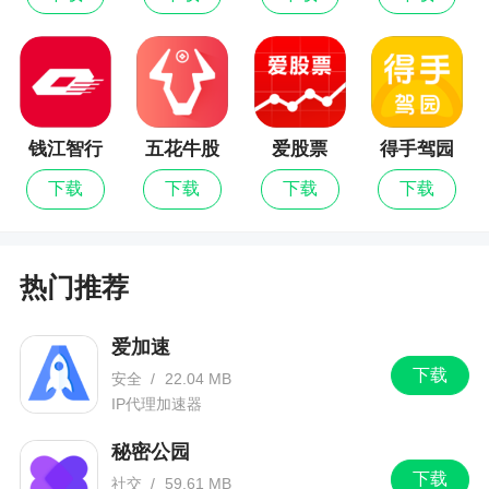
刚接触新的环境的时候，总是感觉心里面很慌，而
且他们也是一种缺乏安全感的小宠物，他们在新环
境的时候，总是会乱走，其实他们心里想的是非常
简单的，就是想找一个安全的地方躲起来，这个时
候我们都要给小猫准备一个纸箱，准备纸箱之后，
钱江智行
五花牛股
爱股票
得手驾园
等小猫看到，她们会自觉的钻到那纸箱里面，等他
票最新版
们钻到纸箱的时候，他们会感觉到非常有安全感，
下载
下载
下载
下载
睡觉也睡得很踏实，很舒服的。
第四点就是洗澡了，很多宠物的主人都喜欢给
热门推荐
猫咪洗澡，想让自己的猫咪干干净净的，其实猫咪
也是非常喜欢洗澡的，因为猫咪是一种特别喜欢干
爱加速
净的动物，就是在平时的时候，猫咪也会，经常能
下载
去洗一下自己身上，让自己保持一个干净的身体，
安全
/
22.04 MB
IP代理加速器
但是我们在给猫咪洗澡的时候，一定要注意不能给
猫咪用冷水洗澡，因为猫咪是很脆弱的用冷水的话
秘密公园
会让猫咪生病的，所以还是建议大家不要给小猫咪
下载
社交
/
59.61 MB