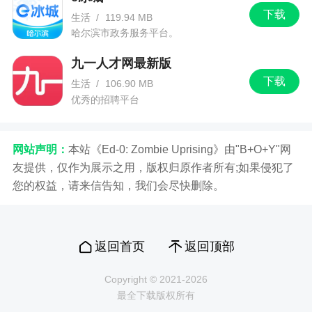
6、线上社交更加的便捷，用户可以将这里当成
下载
生活
/
119.94 MB
是一个树洞
哈尔滨市政务服务平台。
九一人才网最新版
小编评价
下载
生活
/
106.90 MB
优秀的招聘平台
1、随喵，在这里减压，在这里听到安慰，听到
笑声看到笑容。这是一个聊天交流助手，匿名的社
交方式，不用担心秘密被朋友知道了
网站声明：
本站《Ed-0: Zombie Uprising》由"B+O+Y"网
友提供，仅作为展示之用，版权归原作者所有;如果侵犯了
2、用户在这里能够遇见与自己志同道合的人，
您的权益，请来信告知，我们会尽快删除。
还能很好的保护自己的隐私，我们这里不看脸哦，
如果你有兴趣，千万不要错过
返回首页
返回顶部
更新日志
Copyright © 2021-2026
- 开放恢复喵喵功能；
最全下载版权所有