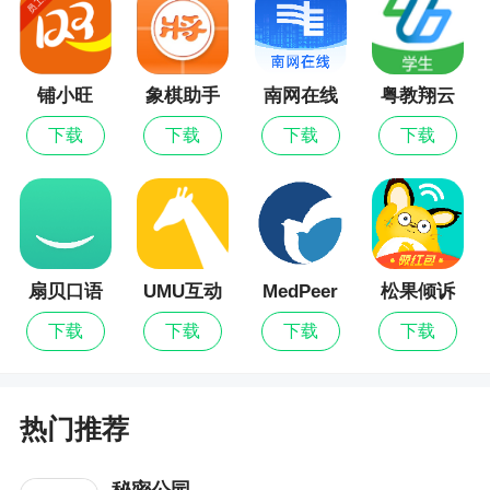
铺小旺
象棋助手
南网在线
粤教翔云
数字教材
下载
下载
下载
下载
应用平台
扇贝口语
UMU互动
MedPeer
松果倾诉
下载
下载
下载
下载
热门推荐
秘密公园