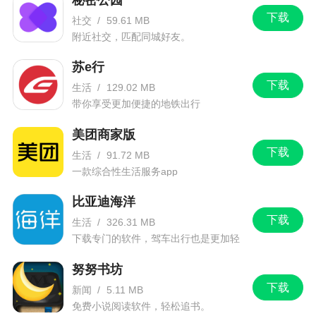
下载
社交
/
59.61 MB
附近社交，匹配同城好友。
苏e行
下载
生活
/
129.02 MB
带你享受更加便捷的地铁出行
美团商家版
下载
生活
/
91.72 MB
一款综合性生活服务app
比亚迪海洋
下载
生活
/
326.31 MB
下载专门的软件，驾车出行也是更加轻
松。
努努书坊
下载
新闻
/
5.11 MB
免费小说阅读软件，轻松追书。