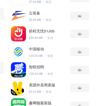
37.94 MB
生活
云装备
32.26 MB
生活
前程无忧51Job
259.48 MB
生活
中国移动
124.55 MB
生活
智联招聘
138.34 MB
生活
美团外卖商家版
64.54 MB
生活
趣网咖最新版