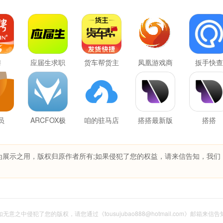
聘
应届生求职
货车帮货主
凤凰游戏商
扳手快查
城
员
ARCFOX极
咱的驻马店
搭搭最新版
搭搭
狐
为展示之用，版权归原作者所有;如果侵犯了您的权益，请来信告知，我们
意之中侵犯了您的版权，请您通过《tousujubao888@hotmail.com》邮箱来