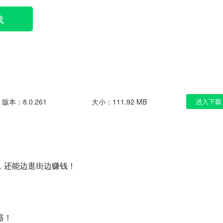
载
版本：8.0.261
大小：111.92 MB
进入下载
，还能边逛街边赚钱！
器！