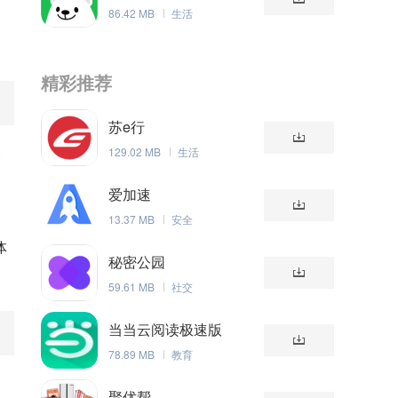
86.42 MB
生活
精彩推荐
苏e行
关
129.02 MB
生活
爱加速
相
13.37 MB
安全
体
秘密公园
59.61 MB
社交
当当云阅读极速版
78.89 MB
教育
聚优帮