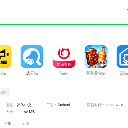
电喵
成分喵
喵街
宝宝美食街
寓喵
最新版
上喵街
语言：
简体中文
平台：
Android
更新时间：
2026-07-31
大小：
111.92 MB
摄影
工具