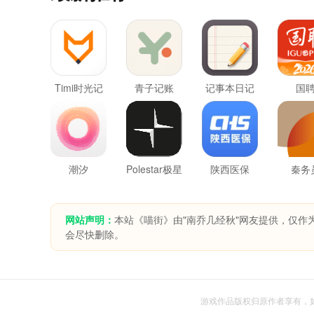
Timi时光记
青子记账
记事本日记
国
账最新版
潮汐
Polestar极星
陕西医保
秦务
网站声明：
本站《喵街》由"南乔几经秋"网友提供，仅作
会尽快删除。
游戏作品版权归原作者享有，如无