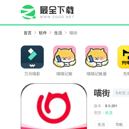
首页
软件
生活
喵街
万兴喵影
喵喵记账
喵喵记账最
充
新版
喵街
专柜货·
版本：
8.0.261
类型：
生活
生活
导航