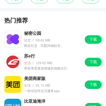
热门推荐
秘密公园
下载
社交
/
59.61 MB
附近社交，匹配同城好友。
苏e行
下载
生活
/
129.02 MB
带你享受更加便捷的地铁出行
美团商家版
下载
生活
/
91.72 MB
一款综合性生活服务app
比亚迪海洋