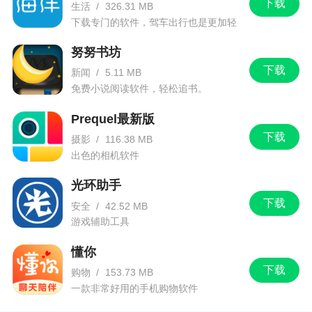
下载
生活
/
326.31 MB
下载专门的软件，驾车出行也是更加轻
松。
努努书坊
下载
新闻
/
5.11 MB
免费小说阅读软件，轻松追书。
Prequel最新版
下载
摄影
/
116.38 MB
出色的相机软件
光环助手
下载
安全
/
42.52 MB
游戏辅助工具
懂你
下载
购物
/
153.73 MB
一款非常好用的手机购物软件