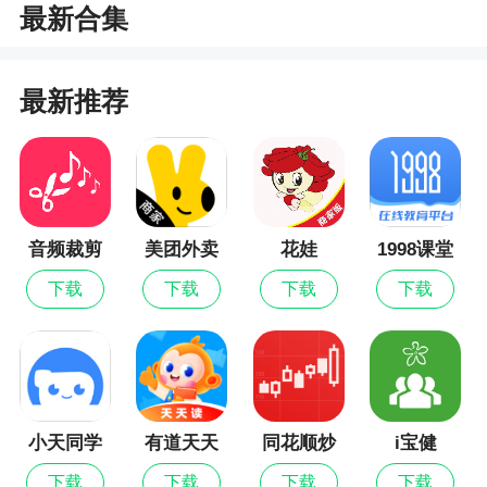
用自己的手机就可以看到更多不错的小说，带给用
最新合集
户更多小说阅读的便捷，平台进行小说更新都是十
分的快速，让用户第一时间就可以看到更多精彩章
节
最新推荐
2、各种类型的小说资源都有的哦，大家可以任
意的筛选，只需要根据自己的需求进行筛选即可，
以后线上追书，也会更加的简单轻松，支持开启多
种模式进行阅读，在任何的时候追书，可以充实你
音频裁剪
美团外卖
花娃
1998课堂
的空闲时光哦
大师
商家版
下载
下载
下载
下载
3、所有的小说都是大家可以免费阅读的。大家
可以在这里享受十分出色的小说阅读体验，让每一
位用户都能找到自己心仪的小说进行阅读
更新日志
小天同学
有道天天
同花顺炒
i宝健
读
股票
下载
下载
下载
下载
1.优化听书功能;2.优化搜索。