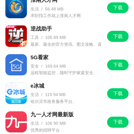
淮南人才网
下载
生活
/
56.48 MB
求职找工作就上淮南人才网
逆战助手
下载
工具
/
105.89 MB
最新、最全的官方资讯、图文攻略、直
播和赛事！
5G看家
下载
安全
/
169.64 MB
远程智能监控，随时守护家庭安全。
e冰城
下载
生活
/
119.94 MB
哈尔滨市政务服务平台。
九一人才网最新版
下载
生活
/
106.90 MB
优秀的招聘平台