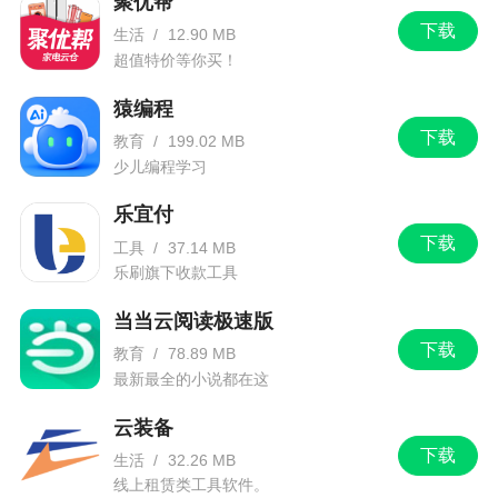
聚优帮
下载
生活
/
12.90 MB
超值特价等你买！
猿编程
下载
教育
/
199.02 MB
少儿编程学习
乐宜付
下载
工具
/
37.14 MB
乐刷旗下收款工具
当当云阅读极速版
下载
教育
/
78.89 MB
最新最全的小说都在这
云装备
下载
生活
/
32.26 MB
线上租赁类工具软件。