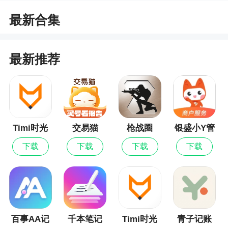
扇贝阅读每天都会推送十篇文章让用户阅读，让你
随时都可以看到最新阅读文章，让你的阅读能力得
最新合集
到一个提升，有需要的伙伴来吧
2、文章涵盖众多方面，让你在学习英语的同
最新推荐
时，也能了解最新的时事！而且还能够显示你的阅
读进度，完成的文章数和已经激活的单词数量喔，
方便快捷等你来体验
3、扇贝阅读是以阅读为学习方式，扇贝阅读让
您读更多书，认识更多朋友
Timi时光
交易猫
枪战圈
银盛小Y管
记账最新
家
下载
下载
下载
下载
版
百事AA记
千本笔记
Timi时光
青子记账