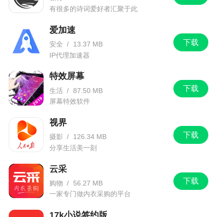
有很多的诗词爱好者汇聚于此
爱加速
下载
安全
/
13.37 MB
IP代理加速器
特效屏幕
下载
生活
/
87.50 MB
屏幕特效软件
视界
下载
摄影
/
126.34 MB
分享生活美一刻
云采
下载
购物
/
56.27 MB
一家专门做内衣采购的平台
17k小说签约版