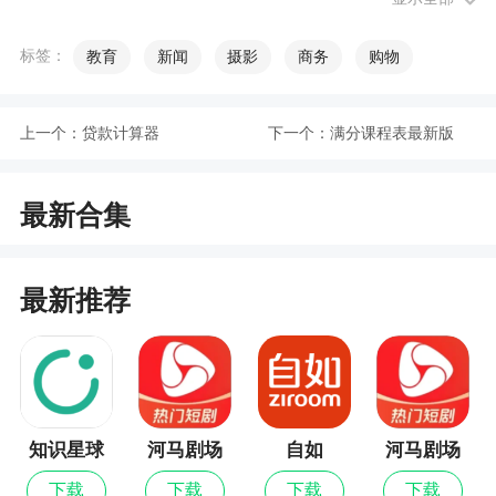
资源的学习！经典的文章，完美的科学记忆，非常
高效好用
标签：
教育
新闻
摄影
商务
购物
3、妙音国学是一个经典国学学习软件，拥有丰
富的学习资源！国学经典，国学精粹，0元学国学，
上一个：
贷款计算器
下一个：
满分课程表最新版
领168元国学大礼包！经典国学经典，你的孩子还在
玩手机浪费时间吗？一起来学国学吧
最新合集
更新日志
最新推荐
1.优化用户体验
2.修复bug
知识星球
河马剧场
自如
河马剧场
最新版
下载
下载
下载
下载