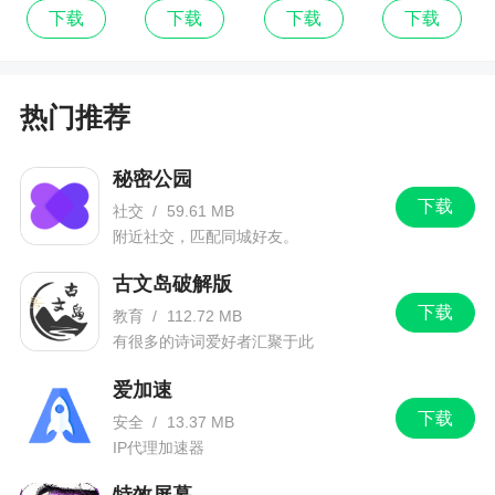
通最新版
食
最新版
通
下载
下载
下载
下载
热门推荐
秘密公园
下载
社交
/
59.61 MB
附近社交，匹配同城好友。
古文岛破解版
下载
教育
/
112.72 MB
有很多的诗词爱好者汇聚于此
爱加速
下载
安全
/
13.37 MB
IP代理加速器