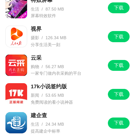
特效屏幕
下载
生活
/
87.50 MB
屏幕特效软件
视界
下载
摄影
/
126.34 MB
分享生活美一刻
云采
下载
购物
/
56.27 MB
一家专门做内衣采购的平台
17k小说签约版
下载
新闻
/
53.65 MB
免费阅读的看小说神器
建企查
下载
生活
/
24.34 MB
提高建企中标率