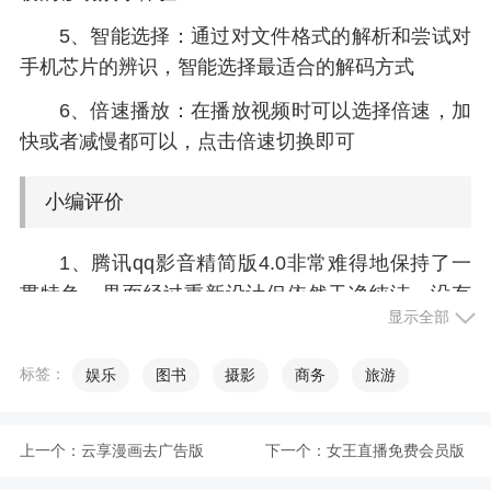
5、智能选择：通过对文件格式的解析和尝试对
手机芯片的辨识，智能选择最适合的解码方式
6、倍速播放：在播放视频时可以选择倍速，加
快或者减慢都可以，点击倍速切换即可
小编评价
1、腾讯qq影音精简版4.0非常难得地保持了一
贯特色，界面经过重新设计但依然干净纯洁，没有
显示全部
任何植入广告，甚至安装过程中都没有任何捆绑
2、可以智能设置自动连播模式，根据手机性能
标签：
娱乐
图书
摄影
商务
旅游
自动选择解码格式，安全方便；可以和电脑连接不
用数据线就可以传递资源
上一个：
云享漫画去广告版
下一个：
女王直播免费会员版
3、值得一提的是，qq影音精简版已经诞生十