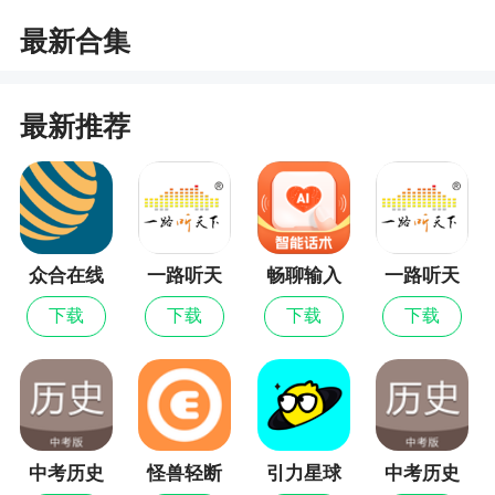
年，官方也特意同时发起了一个纪念活动，写下与
最新合集
qq影音精简版的十年故事，就有机会赢得腾讯视频
一年VIP资格
4、结合日常人们操作习惯使用方便，支持全部
最新推荐
视频格式，再也不用怕播放器不支持该格式了。更
有视频加密功能，保护隐私，老司机们再也不怕翻
车啦
5、一键整理、删除、分类；还能根据不同的手
众合在线
一路听天
畅聊输入
一路听天
机性能或电量等条件智能调整视频播放时的解码格
下最新版
法
下
下载
下载
下载
下载
式或亮度，还能与电脑随意传送文件资源，不需要
数据线
中考历史
怪兽轻断
引力星球
中考历史