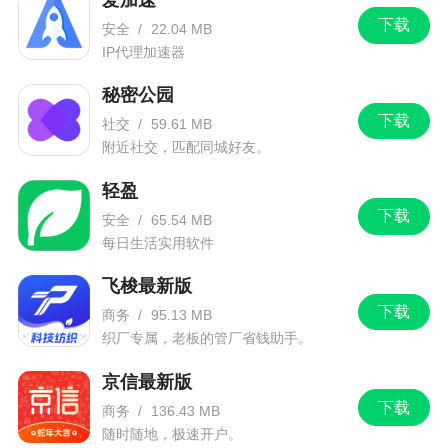
下载
安全
/
22.04 MB
重点新闻
IP代理加速器
yy直播：做大流量池赋能公会发展 互惠互利拓
秘密公园
展多元变现
下载
社交
/
59.61 MB
附近社交，匹配同城好友。
9月22日，2022万象·百度移动生态大会首场分
论坛——yy直播《蓄势向前 聚力同行》主题分享会
轻盈
在珠海举办。百度集团副总裁、yy负责人陆原携yy
下载
安全
/
65.54 MB
直播管理层，同受邀公会分享yy直播2022年的成绩
每日生活实用软件
以及未来规划，并现场解答公会提出的问题。
飞梭最新版
下载
商务
/
95.13 MB
织厂专属，老板的管厂省钱助手。
京信最新版
下载
商务
/
136.43 MB
随时随地，极速开户。