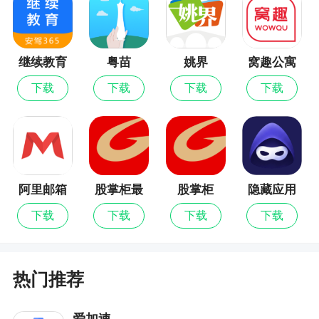
件，在yy中玩家能享受到飞速的直播快感哦，这也
是很多玩家需要的功能，有喜欢看游戏直播、美女
直播的玩家快来下载yy使用吧
继续教育
粤苗
姚界
窝趣公寓
4、yy这款软件个人觉得还行吧，是最早一批短
下载
下载
下载
下载
视频平台啦，而且有些主播也是挺火的，不过现在
有了更多的平台才会导致有些下降的趋势，不过也
是很厉害了流量挺大的，并且yy还跟公安机构合作
反诈骗体系统完善等，还是挺正能量的一个平台
5、yy是yy官方推出的大型实时在线视频娱乐软
阿里邮箱
股掌柜最
股掌柜
隐藏应用
件。高清大屏极致体验，直播现场零距离，新鲜稀
新版
图标
下载
下载
下载
下载
奇层出不穷，世界精彩由你探索
更新日志
热门推荐
海量直播在线，全天畅看不错过每段精彩～
爱加速