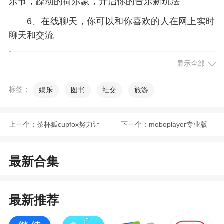
乐节，躁动的荷尔蒙，开启你的音乐新玩法
6、在线聊天，你可以和你喜欢的人在网上实时
聊天和交流
小编评价
显示全部
标签：
1、yy软件下载这是yy本，这个版本在保留yy语
娱乐
图书
社交
旅游
音原本的功能外，在体积上做了缩减，在这款软件
中用户可以轻松的进行线上语音聊天，软件还能够
上一个：
茶杯狐cupfox努力让
下一个：
moboplayer专业版
为小房间进行上锁，能够很好的帮助用户保留自己
的隐私，有兴趣的话就来下载试试吧
找电影变得简单纯净
最新合集
2、yyapp是yy本适合内存小的低端机，可以帮
版
助这些手机用户能够更轻松流畅的观看直播，畅享
直播盛宴
最新推荐
3、yy顾名思义是yy平台上速度非常快的直播软