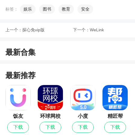
1、推广赚钱的奖励也是非常多的，这些奖励以
标签：
娱乐
图书
教育
安全
及收益全部都能提现
2、各种人物都可以设置为宠物，非常的有趣，
上一个：
探心免vip版
下一个：
WeLink
可以随时随地聊天逗宠，让用户每天都有好心情
3、桌面空荡荡的好单调，不如放几只可爱的桌
最新合集
面宠物在上面吧？趣味萌宠可以为你提供超多可爱
的桌面哦。软件的桌面宠物涵盖游戏、动漫等知名
角色，比如海贼王的路飞、火影忍者里的名人、陈
最新推荐
情令里的魏无羡蓝忘机，超多的宠物角色任你选
择，而且还可以领养一对cp哦
更新日志
饭友
环球网校
小度
精匠帮
v2.2.2版本
最新版
下载
下载
下载
下载
优化体验