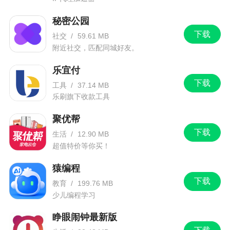
秘密公园
下载
社交
/
59.61 MB
附近社交，匹配同城好友。
乐宜付
下载
工具
/
37.14 MB
乐刷旗下收款工具
聚优帮
下载
生活
/
12.90 MB
超值特价等你买！
猿编程
下载
教育
/
199.76 MB
少儿编程学习
睁眼闹钟最新版