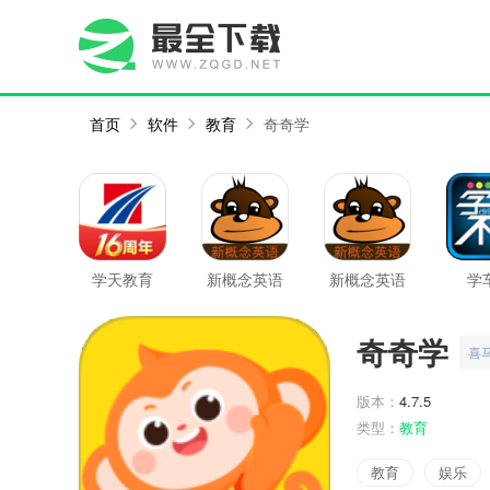
首页
软件
教育
奇奇学
学天教育
新概念英语
新概念英语
学
同步学最新
同步学
版
奇奇学
喜
版本：
4.7.5
类型：
教育
教育
娱乐