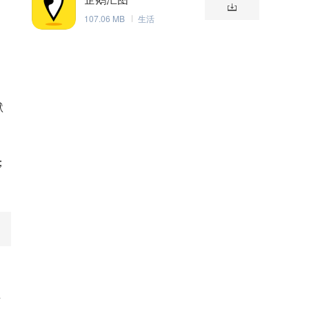
107.06 MB
生活
、
默
；
师