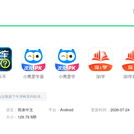
车不
小鹰爱学最
小鹰爱学
深i学
深i学
新版
马拉雅旗下牛津树系列绘本。
语言：
简体中文
平台：
Android
更新时间：
2026-07-24
大小：
129.79 MB