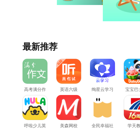
最新推荐
高考满分作
英语六级
绚星云学习
宝宝巴
文
新
呼啦少儿英
美森网校
全民幸福社
学天
语