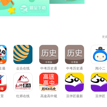
更
士最
众合在线
中考历史通
中考历史通
阅小二
版
最新版
教育
红师在线
高途高中规
豆伴匠最新
豆伴匠
划
版