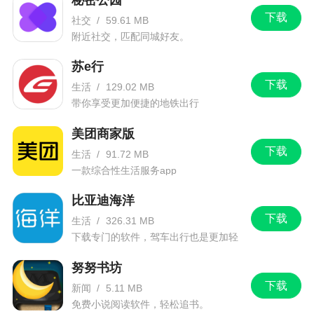
下载
社交
/
59.61 MB
附近社交，匹配同城好友。
苏e行
下载
生活
/
129.02 MB
带你享受更加便捷的地铁出行
美团商家版
下载
生活
/
91.72 MB
一款综合性生活服务app
比亚迪海洋
下载
生活
/
326.31 MB
下载专门的软件，驾车出行也是更加轻
松。
努努书坊
下载
新闻
/
5.11 MB
免费小说阅读软件，轻松追书。