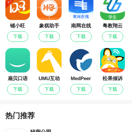
3、无需任何收费或使用门槛，让用户可以更加
轻松地享受到高质量的服务
铺小旺
象棋助手
南网在线
粤教翔云
更新日志
数字教材
下载
下载
下载
下载
应用平台
优化 | 修复了部分已知问题
扇贝口语
UMU互动
MedPeer
松果倾诉
下载
下载
下载
下载
热门推荐
秘密公园