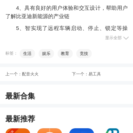
4、具有良好的用户体验和交互设计，帮助用户
了解比亚迪新能源的产业链
5、智实现了远程车辆启动、停止、锁定等操
作，方便用户远程控制
显示全部
6、移动影音娱乐——连接车载娱乐系统，丰富
标签：
生活
娱乐
教育
竞技
车内娱乐体验
小编评价
上一个：
配音火火
下一个：
易工具
1、多种交互模式，从简单的窗口、按钮和下拉
最新合集
菜单到复杂的手势控制和语音识别。这些智能交互
模式让用户可以轻松而自然地使用本app
最新推荐
2、宣传了低碳生活，通过引入更多的电动汽
车、节能技术和绿色解决方案，推动社会低碳化