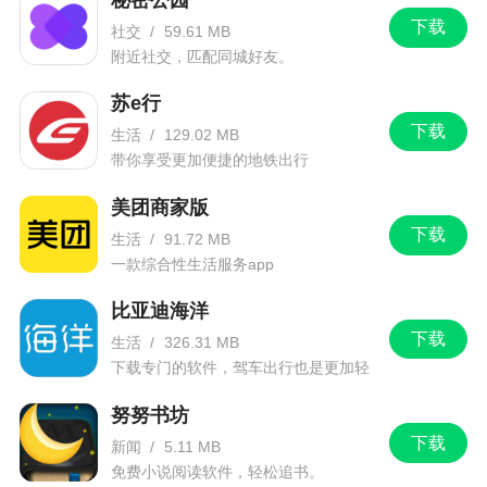
下载
社交
/
59.61 MB
附近社交，匹配同城好友。
苏e行
下载
生活
/
129.02 MB
带你享受更加便捷的地铁出行
美团商家版
下载
生活
/
91.72 MB
一款综合性生活服务app
比亚迪海洋
下载
生活
/
326.31 MB
下载专门的软件，驾车出行也是更加轻
松。
努努书坊
下载
新闻
/
5.11 MB
免费小说阅读软件，轻松追书。