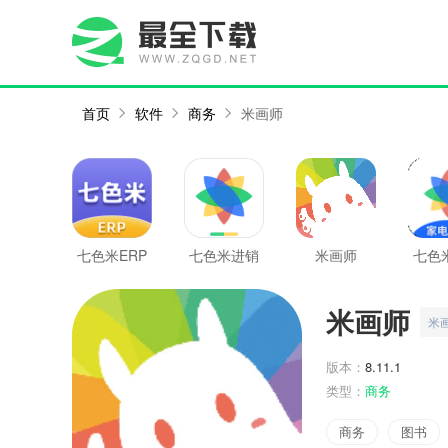
首页
软件
商务
米画师
七色米ERP
七色米进销
米画师
七色
存最新版
数码
米画师
米
版本：
8.11.1
类型：
商务
商务
图书