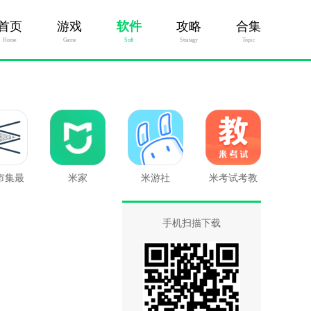
首页
游戏
软件
攻略
合集
Home
Game
Soft
Stratagy
Topic
市集最
米家
米游社
米考试考教
版
师
手机扫描下载