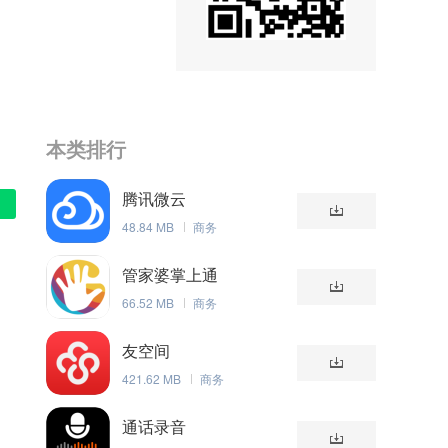
本类排行
腾讯微云
48.84 MB
商务
管家婆掌上通
66.52 MB
商务
友空间
421.62 MB
商务
通话录音