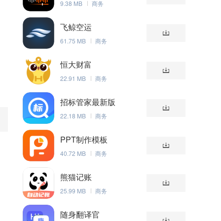
9.38 MB
商务
飞鲸空运
61.75 MB
商务
恒大财富
22.91 MB
商务
招标管家最新版
22.18 MB
商务
PPT制作模板
40.72 MB
商务
熊猫记账
25.99 MB
商务
随身翻译官