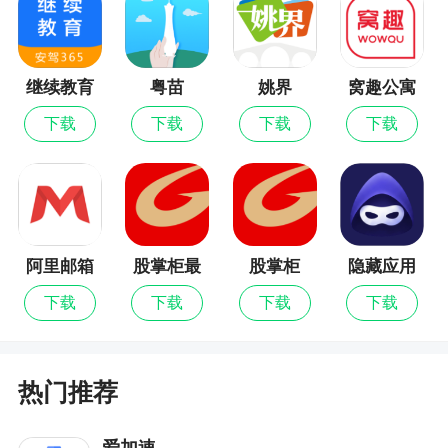
就跟乐高套装一样，每个乐高零件都有独一无
二的零件编号。大部份较新款的套装，您可以在拼
砌说明书最后几页的零件列表中找到零件号码：
继续教育
粤苗
姚界
窝趣公寓
除了零件编号外，另一个识别零件的好方法是
下载
下载
下载
下载
透过设计编号和颜色，许多零件的内部有四到五位
数字的设计编号。这个数字很小，因此您可能需要
在强光下旋转零件才能看到它。
3、额外机械组套装拼砌说明书
阿里邮箱
股掌柜最
股掌柜
隐藏应用
绝大部分的机械组套装都有另外版本的说明
新版
图标
下载
下载
下载
下载
书，以达到使用相同零件来拼砌不同模型的目的。
对于其它一些套装，也有展示如何将两个（或更
多）模型组合成更大、更棒模型的说明书。
热门推荐
软件特色
爱加速