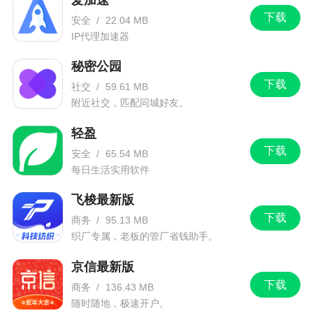
下载
安全
/
22.04 MB
1、各种乐高的玩具教程等你来看哦，教你可以
IP代理加速器
快速玩具拼装哦
秘密公园
2、以后您在对乐高产品进行拼接的时候，就会
下载
社交
/
59.61 MB
非常的舒适
附近社交，匹配同城好友。
3、拥有非常简单的操作界面，您可以更快速地
轻盈
搜索乐高的详细内容
下载
安全
/
65.54 MB
4、为许多用户提供了最直观的拼搭体验，您才
每日生活实用软件
可以更好的进行拼搭
飞梭最新版
下载
商务
/
95.13 MB
小编评价
织厂专属，老板的管厂省钱助手。
1、自己拼接乐高不在是难题哦！乐高拼搭指引
京信最新版
来帮你哦
下载
商务
/
136.43 MB
随时随地，极速开户。
2、这里超级多的不同的乐高的玩具教程哦，教