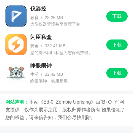
你如何快速的安装乐高游戏哦，以后自己组装乐高
仪器控
再也没有任何问题了哦，你还可以在这里了解各种
下载
教育
/
28.26 MB
最新的乐高的资讯哦
大型仪器管理共享管理平台
3、乐高拼搭指引最新版是乐高拼搭手机助手，
闪臣私盒
软件可以帮助用户搜索乐高新品套装，可以帮助查
下载
安全
/
332.41 MB
看拼搭说明等，乐高达人必备软件
您的隐私闪臣私盒为您保驾护航。
睁眼闹钟
更新日志
下载
生活
/
22.42 MB
睁眼闹钟，实用易用。
v3.0.7版本
修复已知bug，优化用户体验
网站声明：
本站《Ed-0: Zombie Uprising》由"B+O+Y"网
友提供，仅作为展示之用，版权归原作者所有;如果侵犯了
您的权益，请来信告知，我们会尽快删除。