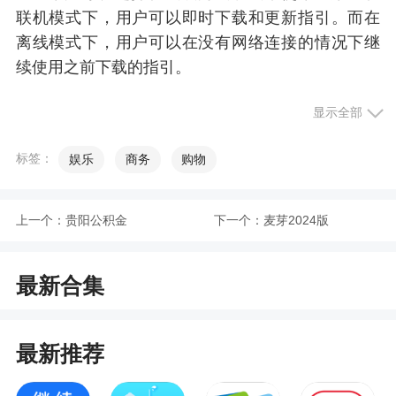
联机模式下，用户可以即时下载和更新指引。而在
离线模式下，用户可以在没有网络连接的情况下继
续使用之前下载的指引。
显示全部
软件问题
标签：
娱乐
商务
购物
1、识别乐高r套装和零件号码及其用途
在我们悠久的历史中，我们制作生产了许多别
上一个：
贵阳公积金
下一个：
麦芽2024版
致的套装，其中许多有相似的名称。我们使用数字
快速便捷的方式识别每一套乐高套装。我们制作的
第一套装型号是三位数字，随着我们制作的套装越
最新合集
来越多，我们开始使用更长的号码。目前，套装型
号为 5 到 7 位数字，并显示在包装盒和拼砌说明书
上。
最新推荐
2、识别零件编号