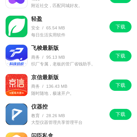
附近社交，匹配同城好友。
轻盈
下载
安全
/
65.54 MB
每日生活实用软件
飞梭最新版
下载
商务
/
95.13 MB
织厂专属，老板的管厂省钱助手。
京信最新版
下载
商务
/
136.43 MB
随时随地，极速开户。
仪器控
下载
教育
/
28.26 MB
大型仪器管理共享管理平台
闪臣私盒