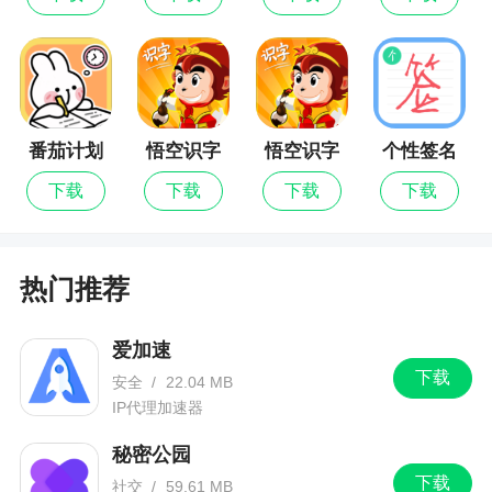
的到，而且24小时实时更新，随时随地的就能阅读
的到有关当地的新闻资讯内容，足不出户就能轻松
掌握当地的动态发展
更新日志
番茄计划
悟空识字
悟空识字
个性签名
最新版
设计师
下载
下载
下载
下载
修复已知问题，优化用户体验
热门推荐
爱加速
下载
安全
/
22.04 MB
IP代理加速器
秘密公园
下载
社交
/
59.61 MB