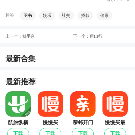
3、团购、旅游、家居各个类目都有涵盖
标签：
图书
娱乐
社交
摄影
健康
4、一键发布评论表达个人观点，众多本地网友
一起讨论话题
上一个：
鲸平台
下一个：
唐山行
小编评价
最新合集
1、平台拥有新闻，服务，融媒体等诸多内容板
块，软件是中共上犹县委、上犹县人民政府打造
2、用户可以使用该软件了解到最新本地资讯，
最新推荐
党务报道，支持融媒体直播观看服务，知晓身边
事，需要的可以下载上犹县融媒体使用
3、上犹县用户们的掌上日报，上犹县融媒体是
一款专门为上犹县当地打造的新闻资讯阅读平台。
航旅纵横
慢慢买
亲邻开门
慢慢买最
在上犹县融媒体软件内，每天都有丰富的新闻资讯
Pro
新版
内容发布，你想阅读了解的在这里都能轻松的搜索
下载
下载
下载
下载