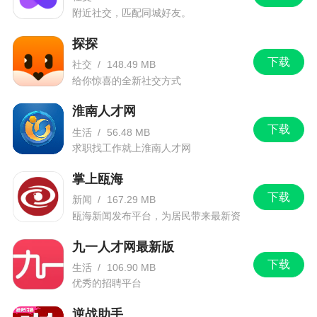
花样玩法让每个用户都能在这里找到属于自己喜欢
附近社交，匹配同城好友。
的交友模式并且认识到更多的朋友，软件还能直接
探探
进行匿名匹配让你以陌生匿名人的方式交流
下载
社交
/
148.49 MB
给你惊喜的全新社交方式
更新日志
淮南人才网
1、全新上线，线上从相识到步入婚姻的《心动
下载
生活
/
56.48 MB
缔约》功能，与你喜欢的人，一起牵手步入婚姻的
求职找工作就上淮南人才网
殿堂吧~
掌上瓯海
2、房间玩游戏时可见麦下观众；
下载
新闻
/
167.29 MB
瓯海新闻发布平台，为居民带来最新资
3、可保存所用过的封面；
讯信息。
九一人才网最新版
4、社区吃瓜墙增加关闭按钮；
下载
生活
/
106.90 MB
5、修复了很多已知问题；
优秀的招聘平台
逆战助手