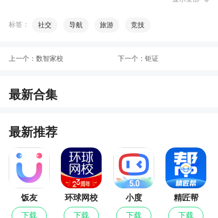
目前我们已经通过增加人力和完善系统的方式
来处理广告、色情等内容，亲看到也可点击举报哦~
标签：
社交
导航
旅游
竞技
谢谢。
5、聊天房间不够用？
上一个：
数智家校
下一个：
钜证
亲可以申请把情侣加入后宫噢“聊天窗口右上角
-> 纳入后宫”，后宫数量不受限制。
最新合集
软件特色
最新推荐
1、卡拉ok、拓展专栏、电竞、相亲大众娱乐派
对、随时随地多人语音甚至迈畅聊天
2、这里拥有各种类型的用户，绝对可以让您找
到喜欢的知己
饭友
环球网校
小度
精匠帮
3、海量在线优质用户，多语音室，你的专属在
最新版
线派对
下载
下载
下载
下载