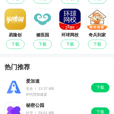
4、拥有一支专业的客服团队，提供24小时贴心
的客服服务。在任何时候有疑问或反馈都可以获得
快速、准确的处理和回复，让用户体验更加完美
5、严格实名认证审核，妹子放心，汉子安心
易隆创
健医园
环球网校
奇兵到家
6、深夜情感暖心电台，讲述动听的情感故事，
下载
下载
下载
下载
还有段子手讲段子，为你读文。每天话题不重样，
语音主题随你听，无论哪种聊天风格，找到你想约
聊的Ta
热门推荐
小编评价
爱加速
下载
安全
/
13.37 MB
1、一起游戏开黑，聊天k歌。轻松交到好朋
IP代理加速器
友，从此不再孤独
秘密公园
2、软件内置恋爱速配、动态广场、随心畅聊等
下载
社交
/
59.61 MB