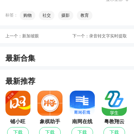
小编评价
标签：
购物
社交
摄影
教育
1、方便外贸商更好的管理客户
2、实现随时随地处理询盘、管理报价、与买家
上一个：
新加坡眼
下一个：
录音转文字实时提取
实时在线洽谈，摆脱时间和空间的束缚。还可以第
一时间参加中国制造热门活动以及获取优质买家采
最新合集
购需求，助你提升20%订单量！非常的实用
更新日志
最新推荐
v3.12.02
1、新增桌面添加App小组件的引导。
铺小旺
象棋助手
南网在线
粤教翔云
数字教材
下载
下载
下载
下载