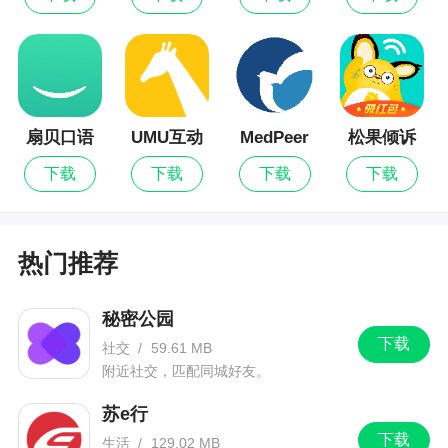
应用平台
扇贝口语
UMU互动
MedPeer
松果倾诉
下载
下载
下载
下载
热门推荐
秘密公园
下载
社交
/
59.61 MB
附近社交，匹配同城好友。
苏e行
下载
生活
/
129.02 MB