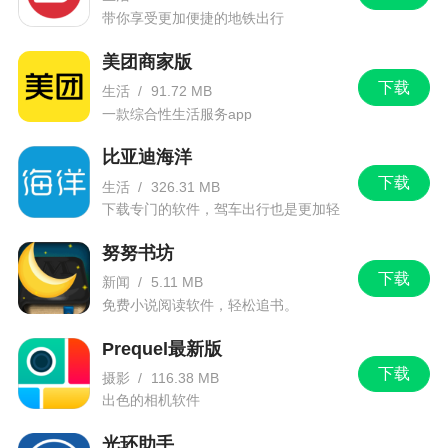
带你享受更加便捷的地铁出行
美团商家版
下载
生活
/
91.72 MB
一款综合性生活服务app
比亚迪海洋
下载
生活
/
326.31 MB
下载专门的软件，驾车出行也是更加轻
松。
努努书坊
下载
新闻
/
5.11 MB
免费小说阅读软件，轻松追书。
Prequel最新版
下载
摄影
/
116.38 MB
出色的相机软件
光环助手