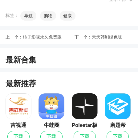
3、点击扫码换电，3步完成换电流程。从此告
别耗时的充电过程，开启换电新时代
标签：
导航
购物
健康
更新日志
上一个：
柿子影视永久免费版
下一个：
天天韩剧绿色版
新增奖励任务，注册登录换电更便捷
最新合集
最新推荐
吉视通
牛蛙圈
Polestar极
磨题帮
星
下载
下载
下载
下载