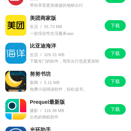
带你享受更加便捷的地铁出行
美团商家版
下载
生活
/
91.72 MB
一款综合性生活服务app
比亚迪海洋
下载
生活
/
326.31 MB
下载专门的软件，驾车出行也是更加轻
松。
努努书坊
下载
新闻
/
5.11 MB
免费小说阅读软件，轻松追书。
Prequel最新版
下载
摄影
/
116.38 MB
出色的相机软件
光环助手