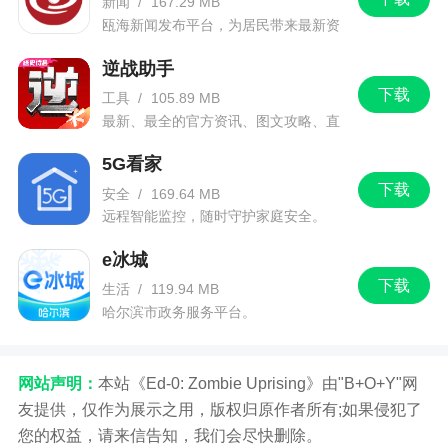
新闻
/
167.29 MB
瓯海新闻发布平台，为居民带来最新资
讯信息。
逆战助手
下载
工具
/
105.89 MB
最新、最全的官方资讯、图文攻略、直
播和赛事！
5G看家
下载
安全
/
169.64 MB
远程智能监控，随时守护家庭安全。
e冰城
下载
生活
/
119.94 MB
哈尔滨市政务服务平台。
网站声明：
本站《Ed-0: Zombie Uprising》由"B+O+Y"网
友提供，仅作为展示之用，版权归原作者所有;如果侵犯了
您的权益，请来信告知，我们会尽快删除。