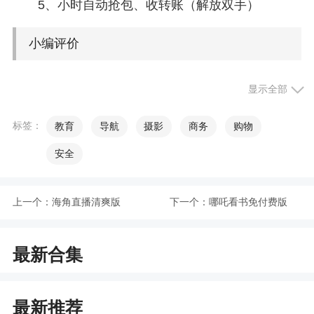
5、小时自动抢包、收转账（解放双手）
小编评价
1、软件能够帮助微商用户获取巨大的人脉资
显示全部
源，一键加粉快捷方便，海量的优质客户手到擒
来，可以帮助你提升产品的曝光度，让营销推广更
标签：
教育
导航
摄影
商务
购物
加高效，各种微商专用的服务功能一应俱全，并且
安全
还有专业的客户24小时为你在线服务
2、微商大师下载，让我们的微商之路越来越顺
上一个：
海角直播清爽版
下一个：
哪吒看书免付费版
畅，是一款微商推广拓展人脉的平台，刷搜索量关
键字，刷百度指数的软件，帮你快速刷产品
最新合集
3、轻松获取你想要的人气。一键收获客源，自
由的进行消息群发；多种素材，让你随时打广告。
你还在等什么
最新推荐