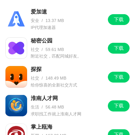
2、新增微信未读消息小红点清除；
爱加速
下载
安全
/
13.37 MB
3、群发功能优化，群发时间间隔可自定义。
IP代理加速器
秘密公园
下载
社交
/
59.61 MB
附近社交，匹配同城好友。
探探
下载
社交
/
148.49 MB
给你惊喜的全新社交方式
淮南人才网
下载
生活
/
56.48 MB
求职找工作就上淮南人才网
掌上瓯海
下载