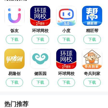
更新日志
v2.8.8版本
优化微信群发群问题；
饭友
环球网校
小度
精匠帮
最新版
v2.7.7版本
下载
下载
下载
下载
1、修复已知bug；
2、优化用户体验；
v2.6.8版本
易隆创
健医园
环球网校
奇兵到家
64位架构升级
下载
下载
下载
下载
群发赚钱，优化群发速度
v2.4.4版本
热门推荐
1、新增微信收藏内容群发；