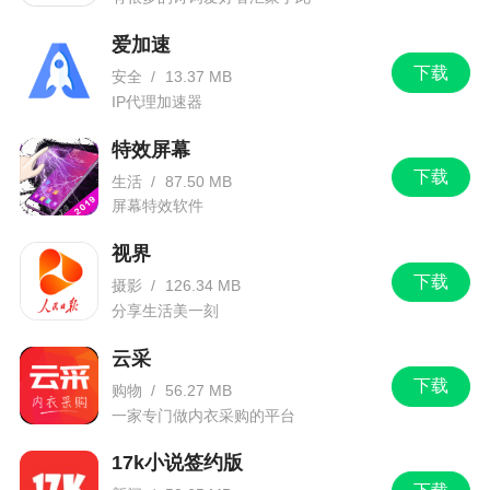
爱加速
下载
安全
/
13.37 MB
IP代理加速器
特效屏幕
下载
生活
/
87.50 MB
屏幕特效软件
视界
下载
摄影
/
126.34 MB
分享生活美一刻
云采
下载
购物
/
56.27 MB
一家专门做内衣采购的平台
17k小说签约版