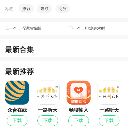
哦
标签：
摄影
导航
商务
2、在这款软件中用户可以根据自己所需求的产
品来定制，也可以选择内置的模板选择定制，帮助
上一个：
巧遇精简版
下一个：
电波表对时
你成功的打造出自己的产品
更新日志
最新合集
修复部分已知问题
最新推荐
众合在线
一路听天
畅聊输入
一路听天
下最新版
法
下
下载
下载
下载
下载