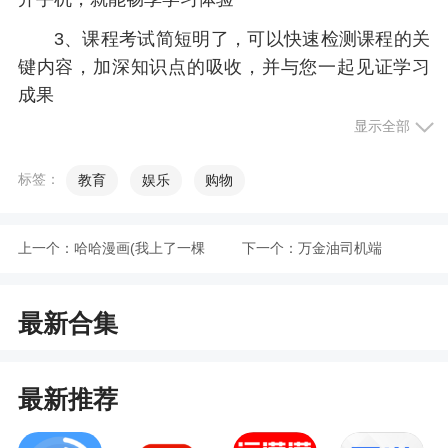
3、课程考试简短明了，可以快速检测课程的关
键内容，加深知识点的吸收，并与您一起见证学习
成果
显示全部
4、所有教师都是高学历优质教师，都有超高的
教学经验，学习更高效
标签：
教育
娱乐
购物
5、能详细的记录用户听课的时长，便于用户可
以随时知道学习的时间情况
上一个：
哈哈漫画(我上了一棵
下一个：
万金油司机端
6、信息化的教学使得教学更加高效便捷
世界树)
最新合集
小编评价
1、看点云课堂软件中有着海量精选课程，随时
最新推荐
随地在线学习，同时看点云课堂还有一站式服务陪
伴您的学习道路