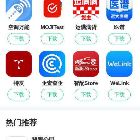
2、看点云课堂，一款教师在线课堂学习软件，
方便教师在手机上上传在线课堂视频，支持直播模
式，可以与学生们进行线上的课堂教育互动，可以
空调万能
MOJiTest
运满满货
医谱
遥控器
主
实时查看每位学生们的学习状态，可以借助AI技术
下载
下载
下载
下载
来实现自动化点名管理，让线上课程教育增加轻松
便利。本次带来看点云课堂下载
更新日志
特友
企查查企
智配Store
WeLink
v1.4.6 更新
业信用查
下载
下载
下载
下载
询
1、学习页面更新，优化课程展示逻辑。
2、修复已知bug，欢迎下载学习体验！
热门推荐
v1.4.1 更新
1、新增发票申请功能，在线即可提交发票信
秘密公园