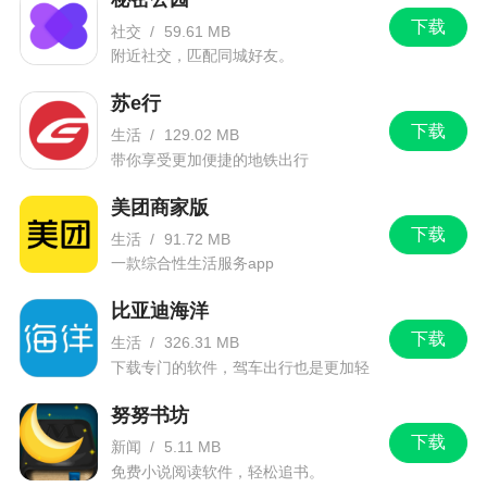
息。
下载
社交
/
59.61 MB
附近社交，匹配同城好友。
2、修复系统BUG，使用更加流畅。欢迎下载体
验！
苏e行
下载
生活
/
129.02 MB
带你享受更加便捷的地铁出行
美团商家版
下载
生活
/
91.72 MB
一款综合性生活服务app
比亚迪海洋
下载
生活
/
326.31 MB
下载专门的软件，驾车出行也是更加轻
松。
努努书坊
下载
新闻
/
5.11 MB
免费小说阅读软件，轻松追书。