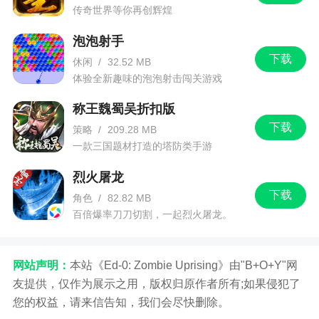
传奇世界等你再创辉煌
泡泡射手
下载
休闲
/
32.52 MB
体验全新趣味的泡泡射击闯关游戏
称王魏蜀吴折扣版
下载
策略
/
209.28 MB
一款三国题材打造的塔防类手游
烈火屠龙
下载
角色
/
82.82 MB
百倍爆率刀刀切割，一起烈火屠龙。
网站声明：
本站《Ed-0: Zombie Uprising》由"B+O+Y"网
友提供，仅作为展示之用，版权归原作者所有;如果侵犯了
您的权益，请来信告知，我们会尽快删除。