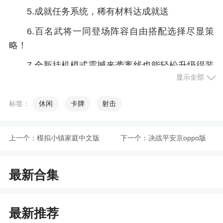
5.成就任务系统，稀有材料达成就送
6.百名武将一同登场阵容自由搭配选择尽显策
略！
7.全新挂机模式震撼来袭离线也能轻松升级得装
显示全部
备！
8.八大丰富独创玩法保证玩到不亦乐乎停不下
标签：
休闲
卡牌
射击
来！
9.特色装备系统闪亮登场完美打造神兵利器称霸
上一个：
模拟小镇家庭中文版
下一个：
决战平安京oppo版
三国！
最新合集
游戏特色
1、多种对战模式等你选择，不同的对战模式给
最新推荐
你的体验是截然不同的