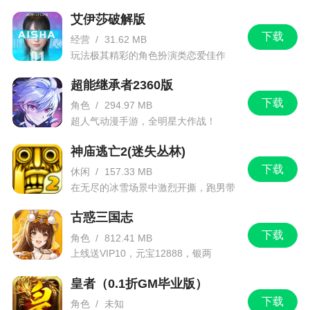
艾伊莎破解版
2、差评排行榜第一的游戏果然名不虚传，今天
下载
算是领教了
经营
/
31.62 MB
玩法极其精彩的角色扮演类恋爱佳作
3、游戏集三国历史、卡牌、益智、推理、策略
超能继承者2360版
等多种元素于一体，玩家将扮演一名三国武将，结
下载
合游戏身份、武将技能、卡牌，与队友配合，体验
角色
/
294.97 MB
超人气动漫手游，全明星大作战！
变化莫测的杀人游戏
神庙逃亡2(迷失丛林)
下载
休闲
/
157.33 MB
在无尽的冰雪场景中激烈开撕，跑男带
你进入竞速逃亡旅程
古惑三国志
下载
角色
/
812.41 MB
上线送VIP10，元宝12888，银两
1288888
皇者（0.1折GM毕业版）
下载
角色
/
未知