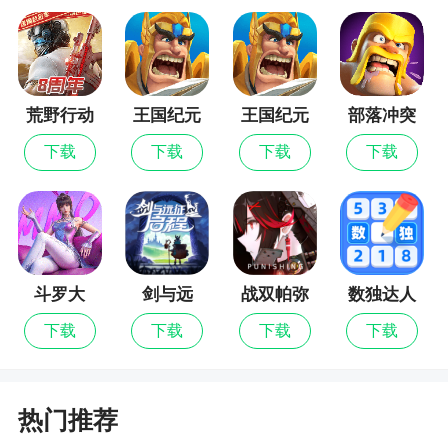
2、专注最新颖的战阵变化与对决考验，超高的
游戏完成度解锁全新试炼
3、三国著名武将免费突破点，良心手游感恩回
荒野行动
王国纪元
王国纪元
部落冲突
馈游戏玩家!武将、个人身份、卡牌战略组合，体验
最新版
原滋原味三国杀
下载
下载
下载
下载
4、联网作战，五人、八人局任选，随机扮演“主
公”、“忠臣”、“反贼”、“内奸”，与百万玩家在线PK
5、v2、3v3欢乐场，和小伙伴无限畅玩，不怕
神一样的对手，就怕猪一样的队友
斗罗大
剑与远
战双帕弥
数独达人
陆：猎魂
征：启程
什
6、国战模式：魏蜀吴群，双将配合，为国而战
下载
下载
下载
下载
世界
小编评价
热门推荐
1、烧脑又耐玩的模式和副本比赛任你挑战