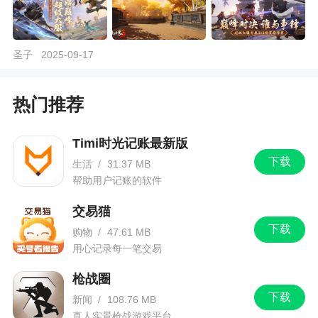
圣子
2025-09-17
热门推荐
Timi时光记账最新版
下载
生活
/
31.37 MB
帮助用户记账的软件
交易猫
下载
购物
/
47.61 MB
用心记录每一笔交易
枪战圈
下载
新闻
/
108.76 MB
真人实景枪战游戏平台。