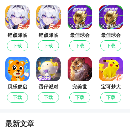
锚点降临
锚点降临
最佳球会
最佳球会
九游版
最新版
下载
下载
下载
下载
贝乐虎启
蛋仔派对
完美世
宝可梦大
蒙
界：诸神
集结
下载
下载
下载
下载
之战
最新文章