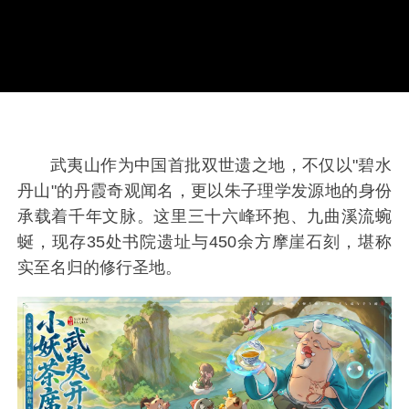
武夷山作为中国首批双世遗之地，不仅以"碧水
丹山"的丹霞奇观闻名，更以朱子理学发源地的身份
承载着千年文脉。这里三十六峰环抱、九曲溪流蜿
蜒，现存35处书院遗址与450余方摩崖石刻，堪称
实至名归的修行圣地。