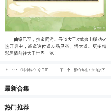
仙缘已至，携道同游。寻道大千X武夷山联动火
热开启中，诚邀诸位道友品灵茶、悟大道。更多精
彩尽情前往大千世界一览！
上一个：
《封神榜2》今日正
下一个：
预约有礼！金山旗下
式上线，盘古同名新
经典端游《封神榜
最新合集
区引爆17年前的封神
2》19日新区开服
回忆
热门推荐