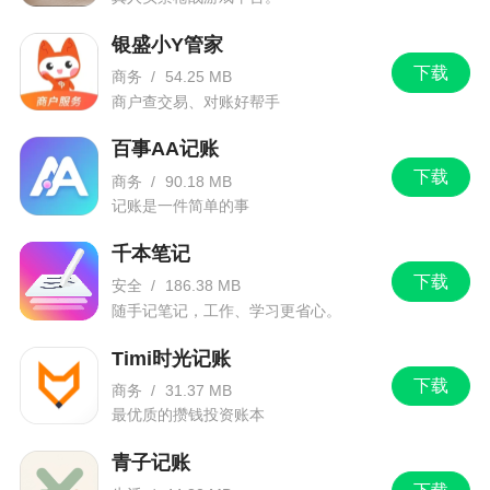
银盛小Y管家
下载
商务
/
54.25 MB
商户查交易、对账好帮手
百事AA记账
下载
商务
/
90.18 MB
记账是一件简单的事
千本笔记
下载
安全
/
186.38 MB
随手记笔记，工作、学习更省心。
Timi时光记账
下载
商务
/
31.37 MB
最优质的攒钱投资账本
青子记账