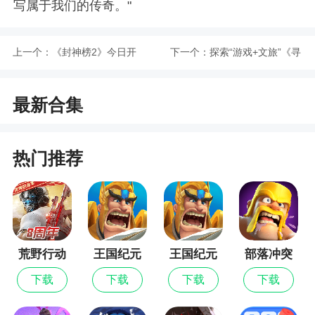
写属于我们的传奇。"
上一个：
《封神榜2》今日开
下一个：
探索“游戏+文旅”《寻
放下载，经典IP引爆
道大千》X武夷山联
最新合集
玩家期待
动开启
热门推荐
荒野行动
王国纪元
王国纪元
部落冲突
最新版
下载
下载
下载
下载