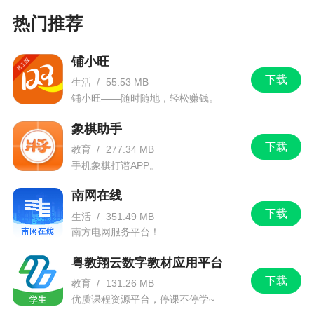
热门推荐
铺小旺
下载
生活
/
55.53 MB
铺小旺——随时随地，轻松赚钱。
象棋助手
下载
教育
/
277.34 MB
手机象棋打谱APP。
南网在线
下载
生活
/
351.49 MB
南方电网服务平台！
粤教翔云数字教材应用平台
下载
教育
/
131.26 MB
优质课程资源平台，停课不停学~