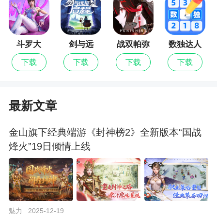
斗罗大
剑与远
战双帕弥
数独达人
陆：猎魂
征：启程
什
下载
下载
下载
下载
世界
最新文章
金山旗下经典端游《封神榜2》全新版本“国战
烽火”19日倾情上线
魅力
2025-12-19