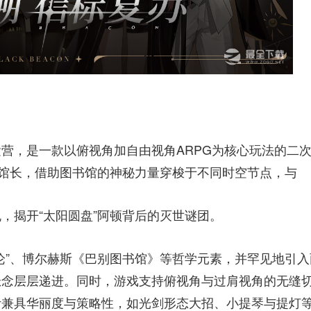
营，是一款以俯视角加自由视角ARPG为核心玩法的二
的馆长，借助图书馆的神秘力量穿梭于不同时空节点，与
，揭开“太阳圆盘”阿顿背后的灭世谜团。
论”、博尔赫斯《巴别图书馆》等哲学元素，并罕见地引入
悬念层层递进。同时，游戏支持俯视角与过肩视角的无缝
计兼具华丽度与策略性，如光剑形态大招、小提琴与提灯