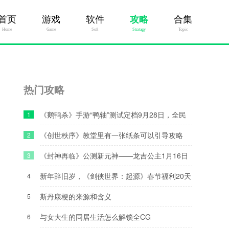
首页
游戏
软件
攻略
合集
Home
Game
Soft
Stratagy
Topic
热门攻略
《鹅鸭杀》手游“鸭轴”测试定档9月28日，全民
1
推理盛宴即将开启！
《创世秩序》教堂里有一张纸条可以引导攻略
2
《封神再临》公测新元神——龙吉公主1月16日
3
上线！
新年辞旧岁，《剑侠世界：起源》春节福利20天
4
乐翻天
斯丹康梗的来源和含义
5
与女大生的同居生活怎么解锁全CG
6