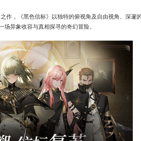
新之作，《黑色信标》以独特的俯视角及自由视角、深邃
启一场异象收容与真相探寻的奇幻冒险。