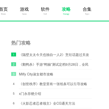
首页
游戏
软件
攻略
合集
Home
Game
Soft
Stratagy
Topic
！
热门攻略
《隔壁太太今天也独自一人2》烹饪话题过关攻
1
略
《鹅鸭杀》手游“鸭轴”测试定档9月28日，全民
2
推理盛宴即将开启！
Milfy City淑女都市攻略
3
《创世秩序》教堂里有一张纸条可以引导攻略
4
x门永存梗介绍
5
《火影忍者忍者领主》全CG通关方法
6