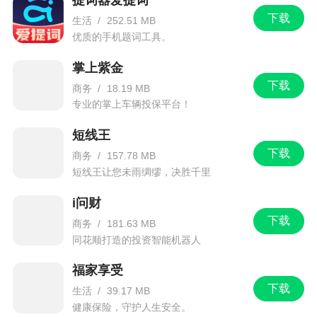
下载
生活
/
252.51 MB
优质的手机题词工具。
掌上紫金
下载
商务
/
18.19 MB
专业的掌上车辆投保平台！
短线王
下载
商务
/
157.78 MB
短线王让您未雨绸缪，决胜千里
i问财
下载
商务
/
181.63 MB
同花顺打造的投资智能机器人
福家享受
下载
生活
/
39.17 MB
健康保险，守护人生安全。