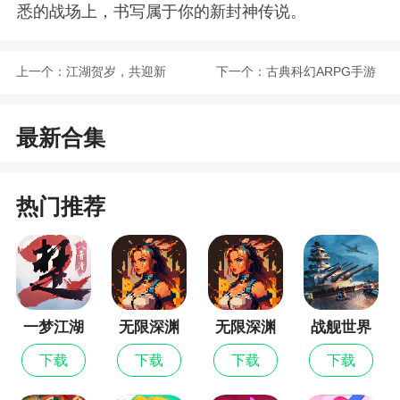
悉的战场上，书写属于你的新封神传说。
上一个：
江湖贺岁，共迎新
下一个：
古典科幻ARPG手游
春。《剑侠世界：起
《黑色信标》洞悉测
最新合集
源》新春狂欢现已开
试招募开启！
启
热门推荐
一梦江湖
无限深渊
无限深渊
战舰世界
最新版
闪击战
下载
下载
下载
下载