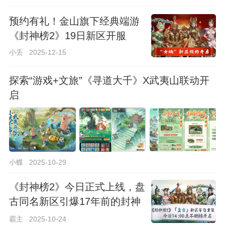
预约有礼！金山旗下经典端游
《封神榜2》19日新区开服
小丢
2025-12-15
探索“游戏+文旅”《寻道大千》X武夷山联动开
启
小蝶
2025-10-29
《封神榜2》今日正式上线，盘
古同名新区引爆17年前的封神
回忆
霸主
2025-10-24