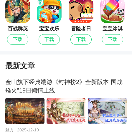
百战群英
宝宝欢乐
冒险者日
宝宝冰淇
教室
记
淋工厂最
下载
下载
下载
下载
新版
最新文章
金山旗下经典端游《封神榜2》全新版本“国战
烽火”19日倾情上线
魅力
2025-12-19