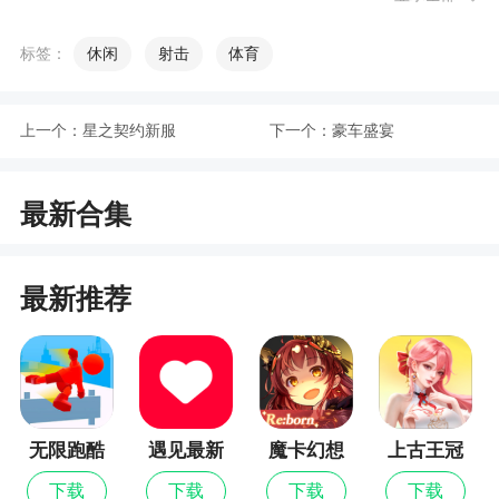
长方形，正方形的图像
标签：
休闲
射击
体育
小编评价
1、带来的是我小刀贼6下载，这是一款非常好
上一个：
星之契约新服
下一个：
豪车盛宴
玩的文工刀挑战类，裁剪出各种漂亮的贴纸获得高
分，解锁更多贴纸图案
最新合集
2、游戏玩法非常的解压。玩家在游戏中将要控
制你的小刀，来裁剪各种纸张，对纸张进行强有力
最新推荐
的切割，将多张纸裁剪成各种大小不一的形状，完
成系统指定的任务，获得更高的积分奖励，通过后
续关卡！十分具有趣味性哦！感兴趣的同学可以来
下载体验一下
3、可以在游戏中非常自由和欢乐的放松进行游
无限跑酷
遇见最新
魔卡幻想
上古王冠
戏，自由度很高
版
下载
下载
下载
下载