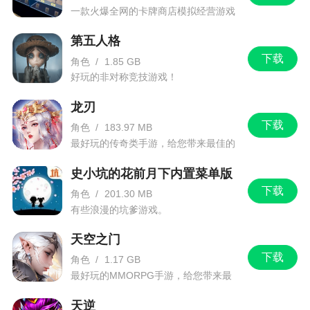
一款火爆全网的卡牌商店模拟经营游戏
第五人格
下载
角色
/
1.85 GB
好玩的非对称竞技游戏！
龙刃
下载
角色
/
183.97 MB
最好玩的传奇类手游，给您带来最佳的
游戏体验！
史小坑的花前月下内置菜单版
下载
角色
/
201.30 MB
有些浪漫的坑爹游戏。
天空之门
下载
角色
/
1.17 GB
最好玩的MMORPG手游，给您带来最
佳的游戏体验！
天逆