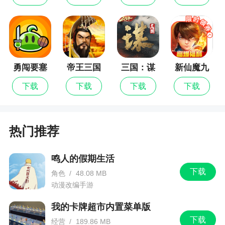
4、在界面中玩家需要控制一把美工刀，去把纸
上的画的各种东西完美的裁下来，要注意不能破坏
图像，寻找一个最简单的办法把完美的进行裁纸，
切割的越准确获得的积分和星星越多，能升级自己
的小刀
勇闯要塞
帝王三国
三国：谋
新仙魔九
定天下
界
下载
下载
下载
下载
更新日志
增加游戏关卡
热门推荐
鸣人的假期生活
下载
角色
/
48.08 MB
动漫改编手游
我的卡牌超市内置菜单版
下载
经营
/
189.86 MB