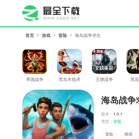
首页
游戏
冒险
海岛战争求生
帝国战争
荒岛木筏求
王牌战争
荒岛
生
海岛战争
版本：
1.0.1
类型：
冒险
冒险
模拟