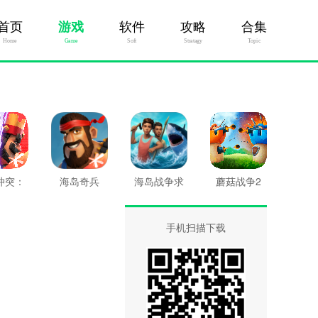
首页
游戏
软件
攻略
合集
Home
Game
Soft
Stratagy
Topic
冲突：
海岛奇兵
海岛战争求
蘑菇战争2
战争
生
手机扫描下载