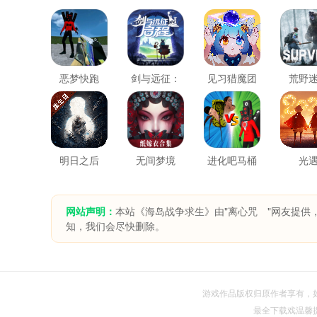
恶梦快跑
剑与远征：
见习猎魔团
荒野
启程
明日之后
无间梦境
进化吧马桶
光
人
网站声明：
本站《海岛战争求生》由"离心咒ゞ"网友提供
知，我们会尽快删除。
游戏作品版权归原作者享有，如无
最全下载戏温馨