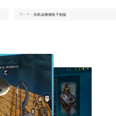
下一个：
街机金蟾捕鱼千炮版