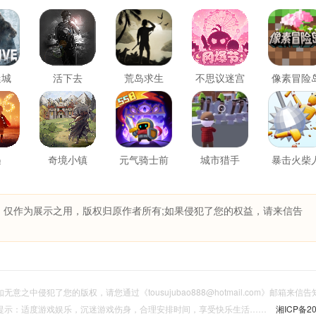
迷城
活下去
荒岛求生
不思议迷宫
像素冒险
遇
奇境小镇
元气骑士前
城市猎手
暴击火柴
传
，仅作为展示之用，版权归原作者所有;如果侵犯了您的权益，请来信告
意之中侵犯了您的版权，请您通过《tousujubao888@hotmail.com》邮箱来
提示：适度游戏娱乐，沉迷游戏伤身，合理安排时间，享受快乐生活……
湘ICP备20