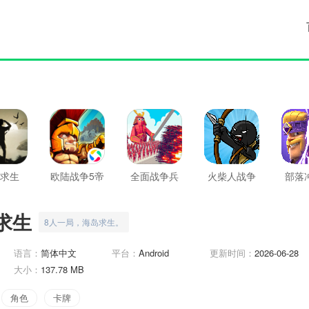
求生
欧陆战争5帝
全面战争兵
火柴人战争
部落
国
种模拟
遗产
皇室
求生
8人一局，海岛求生。
语言：
简体中文
平台：
Android
更新时间：
2026-06-28
大小：
137.78 MB
角色
卡牌