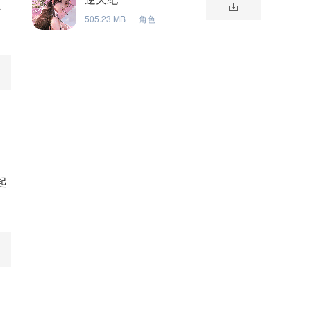
独
505.23 MB
角色
起