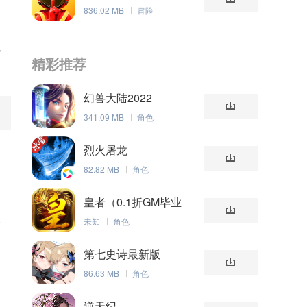
836.02 MB
冒险
触
精彩推荐
幻兽大陆2022
341.09 MB
角色
烈火屠龙
82.82 MB
角色
皇者（0.1折GM毕业
版）
游
未知
角色
第七史诗最新版
86.63 MB
角色
逆天纪