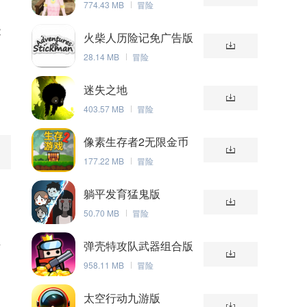
774.43 MB
冒险
能
火柴人历险记免广告版
28.14 MB
冒险
的
迷失之地
403.57 MB
冒险
像素生存者2无限金币
版
177.22 MB
冒险
物
躺平发育猛鬼版
50.70 MB
冒险
并
弹壳特攻队武器组合版
958.11 MB
冒险
太空行动九游版
利