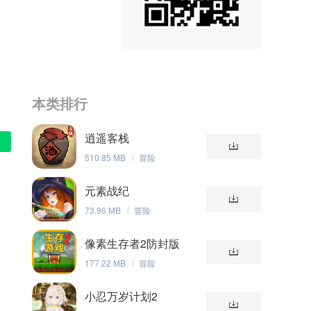
本类排行
逍遥客栈
510.85 MB
冒险
元素战纪
73.96 MB
冒险
合
像素生存者2防封版
177.22 MB
冒险
的
小忍万岁计划2