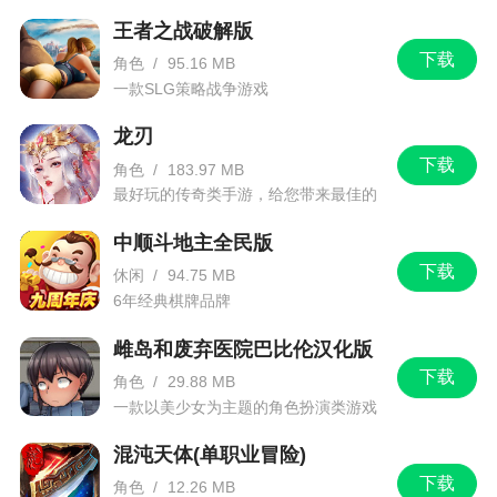
可达 256000 倍！
王者之战破解版
下载
角色
/
95.16 MB
【新炮灵・妲己】
一款SLG策略战争游戏
至臻进阶，特权觉醒！
龙刃
全新至臻炮灵【妲己】重磅上线，升星解锁满
下载
角色
/
183.97 MB
星逆天特权！
最好玩的传奇类手游，给您带来最佳的
游戏体验！
不仅可享充值金币加成 +50%，击杀 BOSS 妲
中顺斗地主全民版
己后更有概率直接触发金币翻 2 倍！
下载
休闲
/
94.75 MB
6年经典棋牌品牌
【新特权・炮灵羁绊】
雌岛和废弃医院巴比伦汉化版
打破上限，双重爆金！
下载
角色
/
29.88 MB
炮灵羁绊特权正式上线，炮灵升星即可解锁金
一款以美少女为主题的角色扮演类游戏
币翻倍后再翻倍特权！
混沌天体(单职业冒险)
金币收益冲破上限，尽享极致爆金快感！
下载
角色
/
12.26 MB