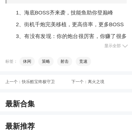
1、海底BOSS齐来袭，技能鱼助你登巅峰
2、街机千炮完美移植，更高倍率，更多BOSS
3、有没有发现：你的炮台很厉害，你赚了很多
金币，可惜只有你知道
显示全部
4、可以和别的玩家进行pk，并且能够看到游戏
标签：
休闲
策略
射击
竞速
的排行
小编评价
上一个：
快乐酷宝终极守卫
下一个：
离火之境
1、这款捕鱼游戏为什么能够征服一大批的玩
最新合集
家，是因为捕鱼玩法超级的刺激，而且奖励超级的
多，绝对能够给玩家一种绝佳的休闲捕鱼体验，想
玩的小伙伴们赶紧来试试吧
最新推荐