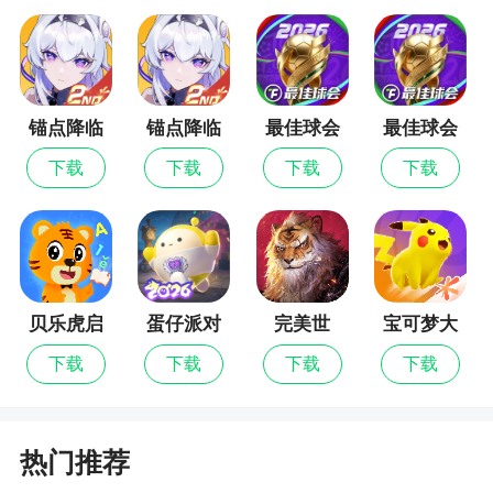
2、这款游戏延续了经典捕鱼玩法，画风精致，
玩法简单易上手，玩家可以在游戏中享受紧张刺激
的捕鱼体验，利用手中的大炮轰炸鱼群，获得的分
数越高，最后得到的奖励越丰厚，百万现金大奖等
锚点降临
锚点降临
最佳球会
最佳球会
你来领，是可以真正可以赚钱的捕鱼游戏
九游版
最新版
下载
下载
下载
下载
3、加入了世界BOSS玩法，改进了数值提示面
板，让游戏体验更加的畅爽
更新日志
贝乐虎启
蛋仔派对
完美世
宝可梦大
【新 BOSS・妲己】
蒙
界：诸神
集结
下载
下载
下载
下载
九尾降临，魅惑爆金！
之战
全新 BOSS【妲己】绝美登场，心动爆金时刻
开启！
热门推荐
拨动专属魅惑轮盘，紫金大奖狂暴来袭，倍率