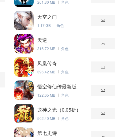
201.30 MB
角色
天空之门
1.17 GB
角色
天逆
316.72 MB
角色
凤凰传奇
396.42 MB
角色
悟空修仙传最新版
122.65 MB
角色
龙神之光（0.05折）
502.40 MB
角色
、
第七史诗