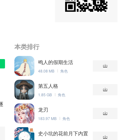
本类排行
鸣人的假期生活
48.08 MB
角色
第五人格
1.85 GB
角色
逐
龙刃
183.97 MB
角色
史小坑的花前月下内置
菜单版