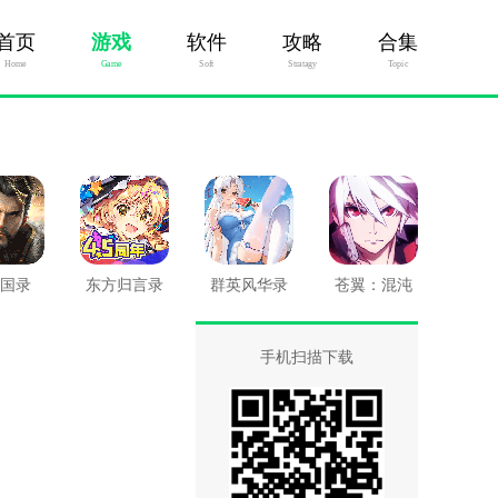
首页
游戏
软件
攻略
合集
Home
Game
Soft
Stratagy
Topic
国录
东方归言录
群英风华录
苍翼：混沌
九游版
效应
手机扫描下载