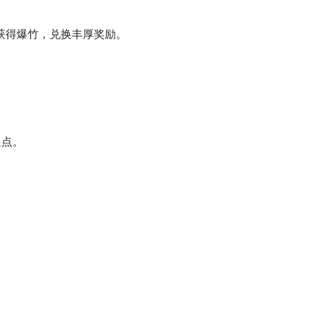
获得爆竹，兑换丰厚奖励。
送点。
。