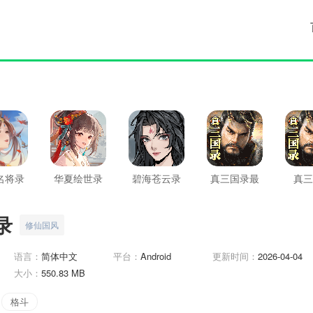
名将录
华夏绘世录
碧海苍云录
真三国录最
真三
新版
录
修仙国风
语言：
简体中文
平台：
Android
更新时间：
2026-04-04
大小：
550.83 MB
格斗