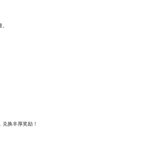
量。
，兑换丰厚奖励！