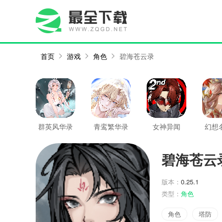
首页
游戏
角色
碧海苍云录
群英风华录
青鸾繁华录
女神异闻
幻想
录：夜幕魅
影
碧海苍云
版本：
0.25.1
类型：
角色
角色
塔防