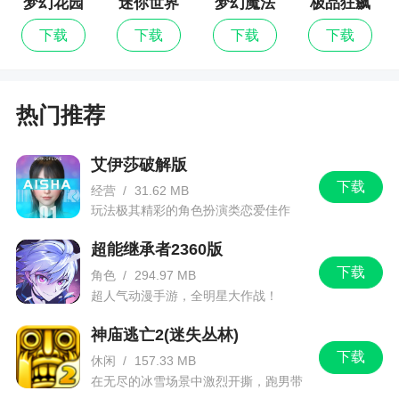
梦幻花园
迷你世界
梦幻魔法
极品狂飙
玩法可以尽情体验
屋
飞车
下载
下载
下载
下载
热门推荐
艾伊莎破解版
下载
经营
/
31.62 MB
玩法极其精彩的角色扮演类恋爱佳作
超能继承者2360版
下载
角色
/
294.97 MB
超人气动漫手游，全明星大作战！
神庙逃亡2(迷失丛林)
下载
休闲
/
157.33 MB
在无尽的冰雪场景中激烈开撕，跑男带
你进入竞速逃亡旅程