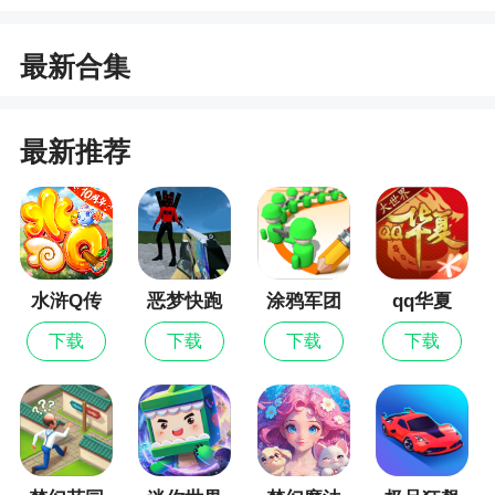
小编评价
最新合集
1、枪王战场求生派对，像素香肠人吃鸡大逃杀
游戏。游戏中降落荒岛之上选择你的出生地，更多
最新推荐
的道具武器拾取，找到掩体，瞄准射击爆头你的敌
人，成功吃鸡吧
2、游戏中的3d画面充满了逼真的显示效果和非
常动感和真实的射击体验，专业的武器玩法和出色
水浒Q传
恶梦快跑
涂鸦军团
qq华夏
的技巧，让你爽快完成任务
下载
下载
下载
下载
3、枪王战场求生派对是一个趣味性的射击求生
游戏，游戏中的画面制作很精致，这里有很多武器
可以选择，玩家在游戏中拿起武器和装备去进行射
击战斗就可以了。这里有广阔的场景可以不断变
化，武器也是随机出现你需要不断寻找，多种趣味