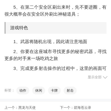
5、在第二个安全区刷出来时，先不要进圈，有
很大概率会在安全区外刷出神秘道具；
游戏特色
1、武器将随机出现，因此请注意地面
2、你要在这座城市寻找更多的秘密武器，寻找
更多的对手来一场吃鸡之旅
3、完成更多射击操作的过程中，这里的画面可
以进行自由切换
显示全部
4、熟悉环境中的战斗布局，进行特殊的战斗匹
标签：
动作
休闲
卡牌
射击
配
5、很多射击每日任务已经等候您进行，武器的
上一个：
黑龙与天使
下一个：
碧海苍云录
挑选十分关键且有意思