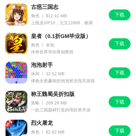
古惑三国志
下载
角色
/
812.41 MB
上线送VIP10，元宝12888，银两
1288888
皇者（0.1折GM毕业版）
下载
角色
/
未知
传奇世界等你再创辉煌
泡泡射手
下载
休闲
/
32.52 MB
体验全新趣味的泡泡射击闯关游戏
称王魏蜀吴折扣版
下载
策略
/
209.28 MB
一款三国题材打造的塔防类手游
烈火屠龙
下载
角色
/
82.82 MB